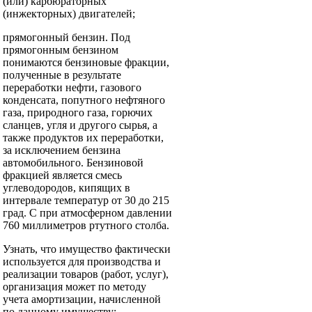
(или) карбюраторных
(инжекторных) двигателей;
прямогонный бензин. Под
прямогонным бензином
понимаются бензиновые фракции,
полученные в результате
переработки нефти, газового
конденсата, попутного нефтяного
газа, природного газа, горючих
сланцев, угля и другого сырья, а
также продуктов их переработки,
за исключением бензина
автомобильного. Бензиновой
фракцией является смесь
углеводородов, кипящих в
интервале температур от 30 до 215
град. С при атмосферном давлении
760 миллиметров ртутного столба.
Узнать, что имущество фактически
используется для производства и
реализации товаров (работ, услуг),
организация может по методу
учета амортизации, начисленной
по данному имуществу: