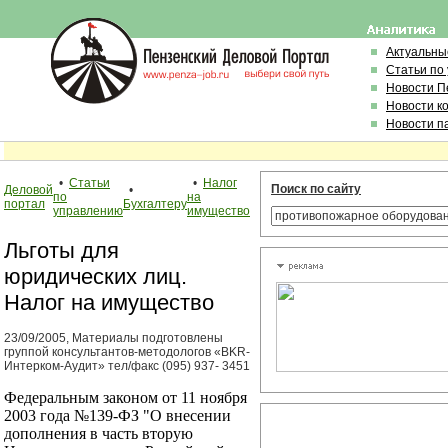
Актуальны
Статьи по
Новости П
Новости к
Новости п
•
Статьи
•
Налог
Поиск по сайту
Деловой
•
по
на
портал
Бухгалтеру
управлению
имущество
Льготы для
юридических лиц.
Налог на имущество
23/09/2005, Материалы подготовлены
группой консультантов-методологов «BKR-
Интерком-Аудит» тел/факс (095) 937- 3451
Федеральным законом от 11 ноября
2003 года №139-ФЗ "О внесении
дополнения в часть вторую