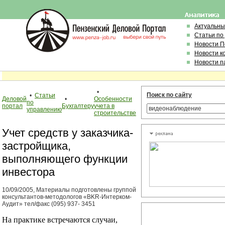
Актуальны
Статьи по
Новости 
Новости к
Новости п
•
Поиск по сайту
•
Статьи
Деловой
•
Особенности
по
портал
Бухгалтеру
учета в
управлению
строительстве
Учет средств у заказчика-
застройщика,
выполняющего функции
инвестора
10/09/2005, Материалы подготовлены группой
консультантов-методологов «BKR-Интерком-
Аудит» тел/факс (095) 937- 3451
На практике встречаются случаи,