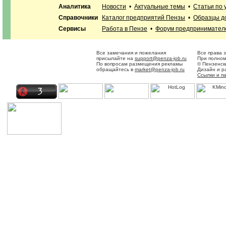
Аналитика
Новости
•
Актуальные темы
•
Статьи по
Справочники
Каталог предприятий Пензы
•
Образцы д
Сервисы
Работа в Пензе
•
Форум предпринимател
Все замечания и пожелания
Все права 
присылайте на
support@penza-job.ru
При полном
По вопросам размещения рекламы
© Пензенск
обращайтесь в
market@penza-job.ru
Дизайн и р
Ссылки и п