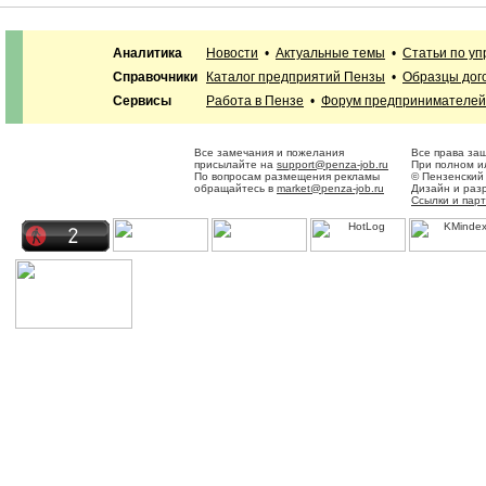
Аналитика
Новости
•
Актуальные темы
•
Статьи по у
Справочники
Каталог предприятий Пензы
•
Образцы дог
Сервисы
Работа в Пензе
•
Форум предпринимателей
Все замечания и пожелания
Все права за
присылайте на
support@penza-job.ru
При полном и
По вопросам размещения рекламы
© Пензенский
обращайтесь в
market@penza-job.ru
Дизайн и раз
Ссылки и пар