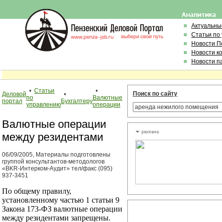
Актуальны
Статьи по
Новости П
Новости к
Новости п
•
Статьи
•
Поиск по сайту
Деловой
•
по
Валютные
портал
Бухгалтеру
управлению
операции
Валютные операции
между резидентами
06/09/2005, Материалы подготовлены
группой консультантов-методологов
«BKR-Интерком-Аудит» тел/факс (095)
937-3451
По общему правилу,
установленному частью 1 статьи 9
Закона 173-ФЗ валютные операции
между резидентами запрещены.