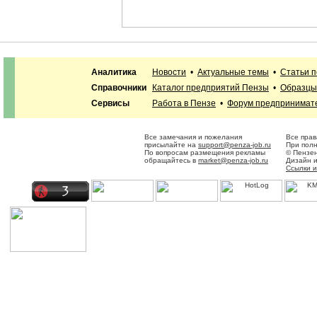
Аналитика
Новости
•
Актуальные темы
•
Статьи 
Справочники
Каталог предприятий Пензы
•
Образцы
Сервисы
Работа в Пензе
•
Форум предпринимат
Все замечания и пожелания
Все прав
присылайте на
support@penza-job.ru
При полн
По вопросам размещения рекламы
© Пензен
обращайтесь в
market@penza-job.ru
Дизайн 
Ссылки 