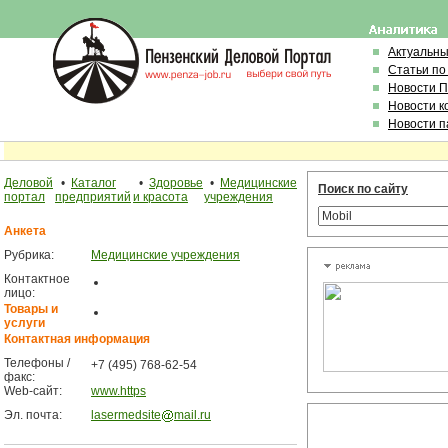
Актуальн
Статьи по
Новости 
Новости к
Новости п
Деловой
•
Каталог
•
Здоровье
•
Медицинские
Поиск по сайту
портал
предприятий
и красота
учреждения
Анкета
Рубрика:
Медицинские учреждения
Контактное
лицо:
Товары и
услуги
Контактная информация
Телефоны /
+7 (495) 768-62-54
факс:
Web-сайт:
www.https
Эл. почта:
lasermedsite
mail.ru