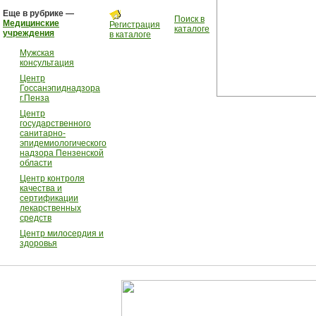
Еще в рубрике —
Поиск в
Медицинские
Регистрация
каталоге
учреждения
в каталоге
Мужская
консультация
Центр
Госсанэпиднадзора
г.Пенза
Центр
государственного
санитарно-
эпидемиологического
надзора Пензенской
области
Центр контроля
качества и
сертификации
лекарственных
средств
Центр милосердия и
здоровья