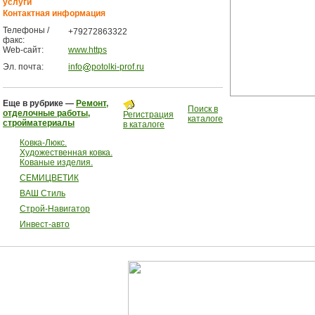
услуги
Контактная информация
Телефоны /
+79272863322
факс:
Web-сайт:
www.https
Эл. почта:
info
potolki-prof.ru
Еще в рубрике —
Ремонт,
Поиск в
отделочные работы,
Регистрация
каталоге
стройматериалы
в каталоге
Ковка-Люкс.
Художественная ковка.
Кованые изделия.
СЕМИЦВЕТИК
ВАШ Стиль
Строй-Навигатор
Инвест-авто