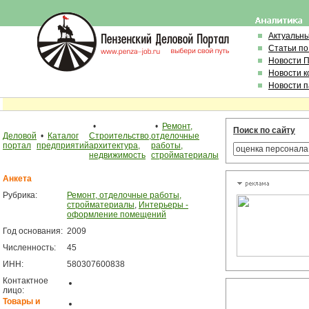
Актуальн
Статьи по
Новости 
Новости 
Новости 
•
•
Ремонт,
Поиск по сайту
Деловой
•
Каталог
Строительство,
отделочные
портал
предприятий
архитектура,
работы,
недвижимость
стройматериалы
Анкета
Рубрика:
Ремонт, отделочные работы,
стройматериалы
,
Интерьеры -
оформление помещений
Год основания:
2009
Численность:
45
ИНН:
580307600838
Контактное
лицо:
Товары и