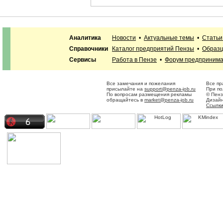
Аналитика
Новости
•
Актуальные темы
•
Статьи
Справочники
Каталог предприятий Пензы
•
Образц
Сервисы
Работа в Пензе
•
Форум предприним
Все замечания и пожелания
Все пр
присылайте на
support@penza-job.ru
При по
По вопросам размещения рекламы
© Пенз
обращайтесь в
market@penza-job.ru
Дизайн
Ссылки