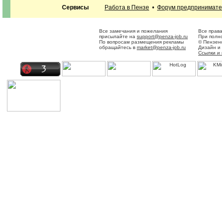
Сервисы
Работа в Пензе
•
Форум предпринимат
Все замечания и пожелания
Все прав
присылайте на
support@penza-job.ru
При полно
По вопросам размещения рекламы
© Пензен
обращайтесь в
market@penza-job.ru
Дизайн и
Ссылки и