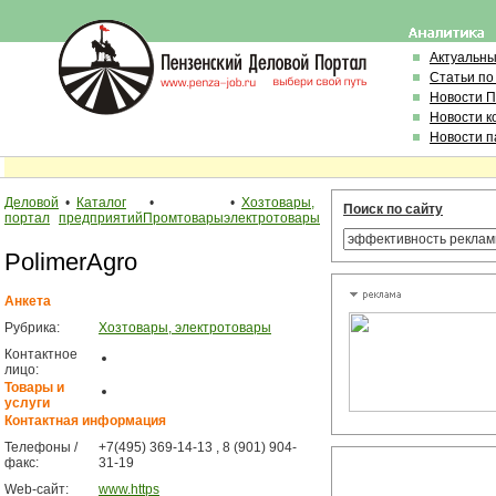
Актуальн
Статьи по
Новости 
Новости к
Новости п
Деловой
•
Каталог
•
•
Хозтовары,
Поиск по сайту
портал
предприятий
Промтовары
электротовары
PolimerAgro
Анкета
Рубрика:
Хозтовары, электротовары
Контактное
лицо:
Товары и
услуги
Контактная информация
Телефоны /
+7(495) 369-14-13 , 8 (901) 904-
факс:
31-19
Web-сайт:
www.https