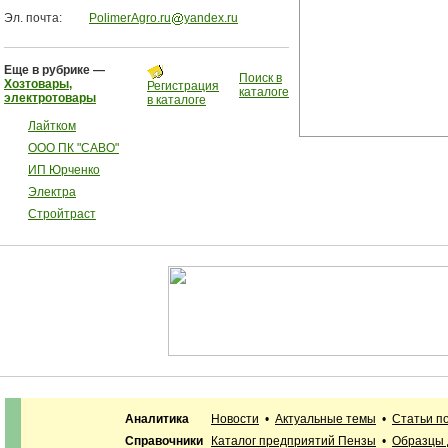
Эл. почта:
PolimerAgro.ru
yandex.ru
Еще в рубрике —
Поиск в
Хозтовары,
Регистрация
каталоге
электротовары
в каталоге
Лайтком
ООО ПК "САВО"
ИП Юрченко
Электра
Стройтраст
Аналитика
Новости
•
Актуальные темы
•
Статьи п
Справочники
Каталог предприятий Пензы
•
Образцы 