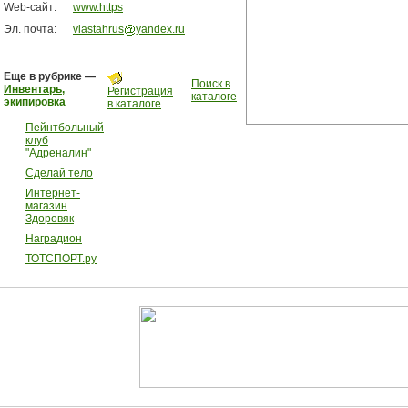
Web-сайт:
www.https
Эл. почта:
vlastahrus
yandex.ru
Еще в рубрике —
Поиск в
Инвентарь,
Регистрация
каталоге
экипировка
в каталоге
Пейнтбольный
клуб
"Адреналин"
Сделай тело
Интернет-
магазин
Здоровяк
Наградион
ТОТСПОРТ.ру