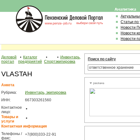
Актуальны
Статьи по
Новости П
Новости к
Новости п
Деловой
•
Каталог
•
•
Инвентарь,
Поиск по сайту
портал
предприятий
Спорт
экипировка
VLASTAH
Анкета
Рубрика:
Инвентарь, экипировка
ИНН:
667303261560
Контактное
лицо:
Товары и
услуги
Контактная информация
Телефоны /
+7(800)333-22-91
факс: