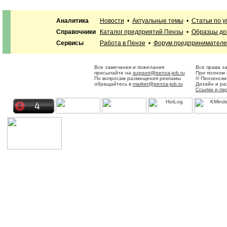
Аналитика
Новости
•
Актуальные темы
•
Статьи по 
Справочники
Каталог предприятий Пензы
•
Образцы до
Сервисы
Работа в Пензе
•
Форум предпринимателе
Все замечания и пожелания
Все права з
присылайте на
support@penza-job.ru
При полном 
По вопросам размещения рекламы
© Пензенски
обращайтесь в
market@penza-job.ru
Дизайн и ра
Ссылки и па