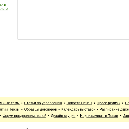
ск в
алоге
альные темы
•
Статьи по управлению
•
Новости Пензы
•
Пресс-релизы
•
Но
иятий Пензы
•
Образцы договоров
•
Календарь выставок
•
Расписание движ
•
Форум предпринимателей
•
Дизайн-студия
•
Недвижимость в Пензе
•
Изг