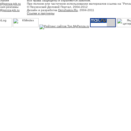
елания
Все права защищены и охраняются законом.
t@penza-job.ru
При полном или частичном использовании материалов ссылка на "Penza
ения рекламы
© Пензенский Деловой Портал, 2004-2012
@penza-job.ru
Дизайн и разработка
Denzhakov.Ru
, 2004-2011
Ссылки и партнеры