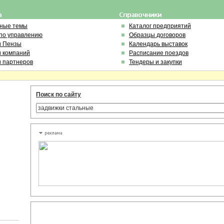
ьные темы
Каталог предприятий
по управлению
Образцы договоров
и Пензы
Календарь выставок
и компаний
Расписание поездов
и партнеров
Тендеры и закупки
Поиск по сайту