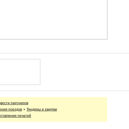
вости партнеров
ения поездов
•
Тендеры и закупки
отовление печатей