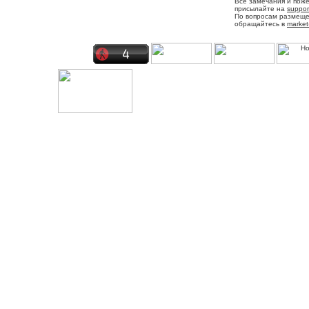
Все замечания и пож
присылайте на
suppor
По вопросам размещ
обращайтесь в
market