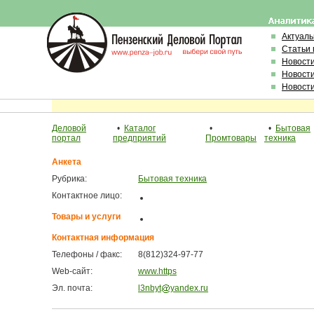
Актуал
Статьи 
Новост
Новост
Новост
Деловой
•
Каталог
•
•
Бытовая
портал
предприятий
Промтовары
техника
Анкета
Рубрика:
Бытовая техника
Контактное лицо:
Товары и услуги
Контактная информация
Телефоны / факс:
8(812)324-97-77
Web-сайт:
www.https
Эл. почта:
l3nbyt
yandex.ru