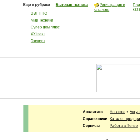
Еще в рубрике —
Бытовая техника
Регистрация в
Пои
кат
каталоге
ЭВТ ППО
Мир Техники
Супер дом плюс
ХХI век+
Эксперт
Аналитика
Новости
•
Акту
Справочники
Каталог предпр
Сервисы
Работа в Пензе