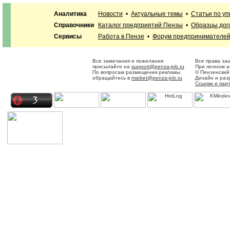
Аналитика
Новости
•
Актуальные темы
•
Статьи по у
Справочники
Каталог предприятий Пензы
•
Образцы дог
Сервисы
Работа в Пензе
•
Форум предпринимателе
Все замечания и пожелания
Все права за
присылайте на
support@penza-job.ru
При полном и
По вопросам размещения рекламы
© Пензенский
обращайтесь в
market@penza-job.ru
Дизайн и раз
Ссылки и пар