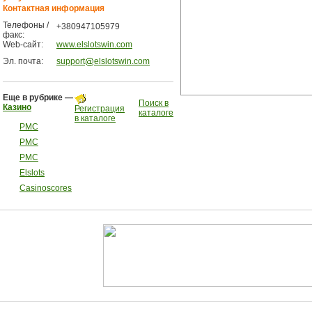
Контактная информация
Телефоны /
+380947105979
факс:
Web-сайт:
www.elslotswin.com
Эл. почта:
support
elslotswin.com
Еще в рубрике —
Поиск в
Казино
Регистрация
каталоге
в каталоге
PMC
PMC
PMC
Elslots
Casinoscores