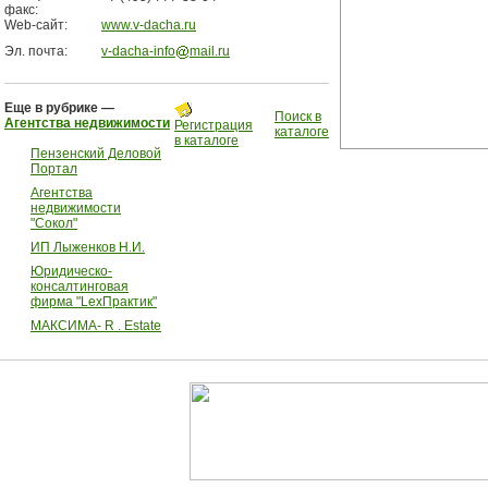
факс:
Web-сайт:
www.v-dacha.ru
Эл. почта:
v-dacha-info
mail.ru
Еще в рубрике —
Поиск в
Агентства недвижимости
Регистрация
каталоге
в каталоге
Пензенский Деловой
Портал
Агентства
недвижимости
"Сокол"
ИП Лыженков Н.И.
Юридическо-
консалтинговая
фирма "LexПрактик"
МАКСИМА- R . Estate