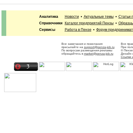
Аналитика
Новости
•
Актуальные темы
•
Статьи 
Справочники
Каталог предприятий Пензы
•
Образцы
Сервисы
Работа в Пензе
•
Форум предпринимат
Все замечания и пожелания
Все пра
присылайте на
support@penza-job.ru
При пол
По вопросам размещения рекламы
© Пензе
обращайтесь в
market@penza-job.ru
Дизайн 
Ссылки 