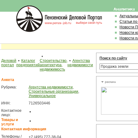
Актуальн
Статьи по
Новости 
Новости к
Новости п
•
Поиск по сайту
Деловой
•
Каталог
Строительство,
•
Агентства
портал
предприятий
архитектура,
недвижимости
недвижимость
Анкета
Рубрика:
Агентства недвижимости
,
Строительные организации
,
Универсальное
ИНН:
7126503446
Контактное
лицо:
Товары и
услуги
Контактная информация
Телефоны /
+7 (495) 777-38-04