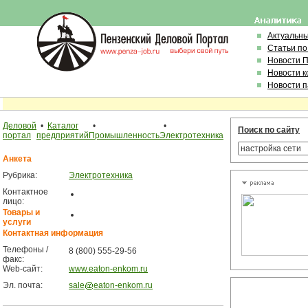
Актуальн
Статьи по
Новости 
Новости 
Новости 
Деловой
•
Каталог
•
•
Поиск по сайту
портал
предприятий
Промышленность
Электротехника
Анкета
Рубрика:
Электротехника
Контактное
лицо:
Товары и
услуги
Контактная информация
Телефоны /
8 (800) 555-29-56
факс:
Web-сайт:
www.eaton-enkom.ru
Эл. почта:
sale
eaton-enkom.ru