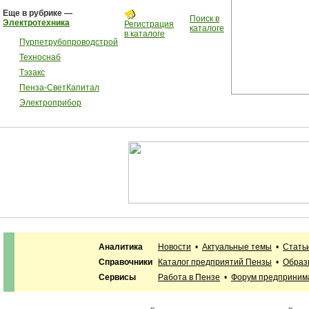
Еще в рубрике —
Поиск в
Электротехника
Регистрация
каталоге
в каталоге
Пурпетрубопроводстрой
Техноснаб
Тэзакс
Пенза-СветКапитал
Электроприбор
Аналитика
Новости
•
Актуальные темы
•
Стать
Справочники
Каталог предприятий Пензы
•
Образ
Сервисы
Работа в Пензе
•
Форум предприним