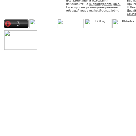
Все замечания и пожелания
Все п
присылайте на
support@penza-job.ru
При п
По вопросам размещения рекламы
© Пен
обращайтесь в
market@penza-job.ru
Дизай
Ссылк