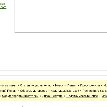
ск в
алоге
альные темы
•
Статьи по управлению
•
Новости Пензы
•
Пресс-релизы
•
Но
иятий Пензы
•
Образцы договоров
•
Календарь выставок
•
Расписание движ
•
Форум предпринимателей
•
Дизайн-студия
•
Недвижимость в Пензе
•
Изг