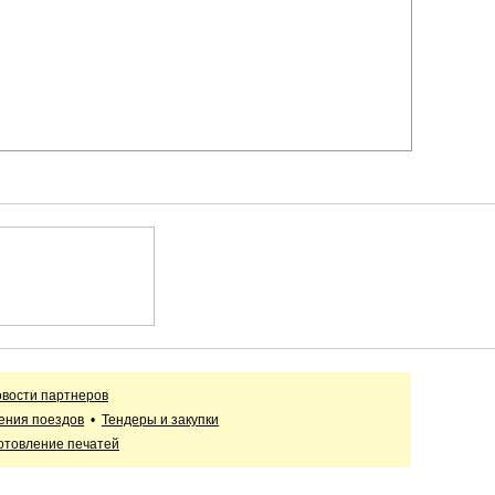
вости партнеров
ения поездов
•
Тендеры и закупки
отовление печатей