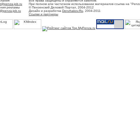
елания
Все права защищены и охраняются законом.
t@penza-job.ru
При полном или частичном использовании материалов ссылка на "Penza
ения рекламы
© Пензенский Деловой Портал, 2004-2012
@penza-job.ru
Дизайн и разработка
Denzhakov.Ru
, 2004-2011
Ссылки и партнеры