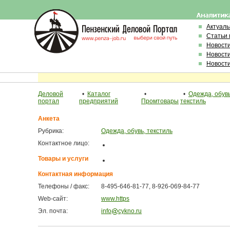
Актуал
Статьи 
Новост
Новост
Новост
Деловой
•
Каталог
•
•
Одежда, обувь
портал
предприятий
Промтовары
текстиль
Анкета
Рубрика:
Одежда, обувь, текстиль
Контактное лицо:
Товары и услуги
Контактная информация
Телефоны / факс:
8-495-646-81-77, 8-926-069-84-77
Web-сайт:
www.https
Эл. почта:
info
cykno.ru