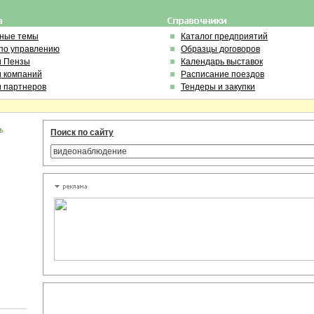
ьные темы
Каталог предприятий
по управлению
Образцы договоров
и Пензы
Календарь выставок
и компаний
Расписание поездов
и партнеров
Тендеры и закупки
,
Поиск по сайту