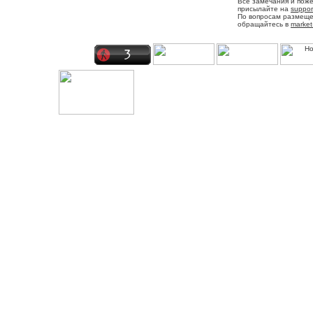
Все замечания и пож
присылайте на
suppor
По вопросам размещ
обращайтесь в
market