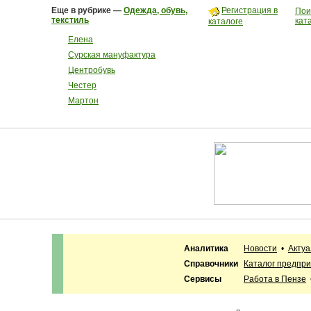
Еще в рубрике —
Одежда, обувь,
Регистрация в
Пои
текстиль
кат
каталоге
Елена
Сурская мануфактура
Центробувь
Честер
Мартон
Аналитика
Новости
•
Акту
Справочники
Каталог предпр
Сервисы
Работа в Пензе