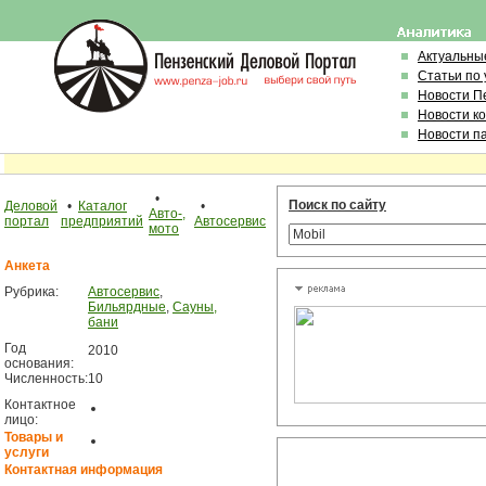
Актуальны
Статьи по
Новости П
Новости к
Новости п
•
Поиск по сайту
Деловой
•
Каталог
•
Авто-,
портал
предприятий
Автосервис
мото
Анкета
Рубрика:
Автосервис
,
Бильярдные
,
Сауны,
бани
Год
2010
основания:
Численность:
10
Контактное
лицо:
Товары и
услуги
Контактная информация