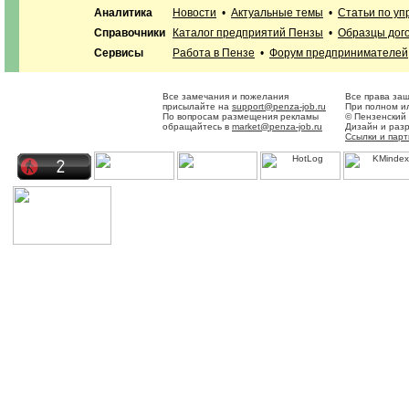
Аналитика
Новости
•
Актуальные темы
•
Статьи по у
Справочники
Каталог предприятий Пензы
•
Образцы дог
Сервисы
Работа в Пензе
•
Форум предпринимателей
Все замечания и пожелания
Все права за
присылайте на
support@penza-job.ru
При полном ил
По вопросам размещения рекламы
© Пензенский
обращайтесь в
market@penza-job.ru
Дизайн и раз
Ссылки и пар