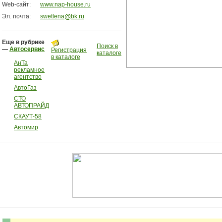
Web-сайт:
www.nap-house.ru
Эл. почта:
swetlena
bk.ru
Еще в рубрике
Поиск в
—
Автосервис
Регистрация
каталоге
в каталоге
АнТа
рекламное
агентство
АвтоГаз
СТО
АВТОПРАЙД
СКАУТ-58
Автомир