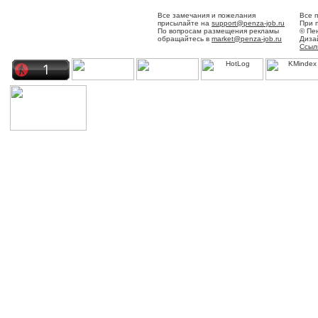
Все замечания и пожелания
Все 
присылайте на
support@penza-job.ru
При 
По вопросам размещения рекламы
© Пе
обращайтесь в
market@penza-job.ru
Диза
Ссыл