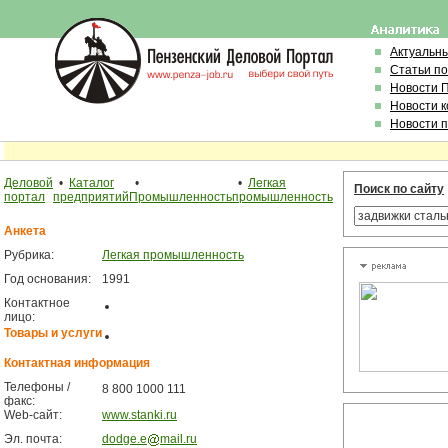
Актуальн
Статьи п
Новости 
Новости 
Новости 
Деловой
•
Каталог
•
•
Легкая
Поиск по сайту
портал
предприятий
Промышленность
промышленность
Анкета
Рубрика:
Легкая промышленность
Год основания:
1991
Контактное
лицо:
Товары и услуги
Контактная информация
Телефоны /
8 800 1000 111
факс:
Web-сайт:
www.stanki.ru
Эл. почта:
dodge.e
mail.ru