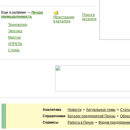
Еще в рубрике —
Легкая
Поиск в
промышленность
Регистрация
каталоге
в каталоге
Техноколор
Экосоюз
Мартон
АПРЕЛЬ
Стефа
Аналитика
Новости
•
Актуальные темы
•
Стать
Справочники
Каталог предприятий Пензы
•
Образ
Сервисы
Работа в Пензе
•
Форум предприни