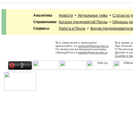
Аналитика
Новости
•
Актуальные темы
•
Статьи по 
Справочники
Каталог предприятий Пензы
•
Образцы до
Сервисы
Работа в Пензе
•
Форум предпринимател
Все замечания и пожелания
Все права з
присылайте на
support@penza-job.ru
При полном 
По вопросам размещения рекламы
© Пензенски
обращайтесь в
market@penza-job.ru
Дизайн и р
Ссылки и па