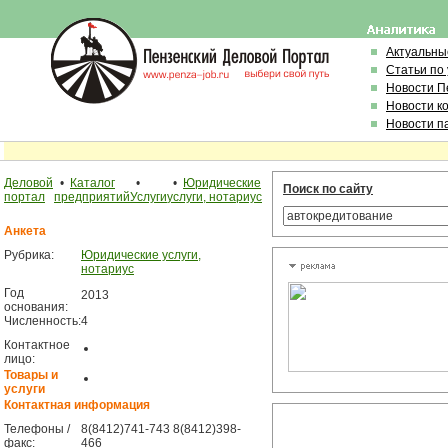
Актуальны
Статьи по
Новости П
Новости к
Новости п
Деловой
•
Каталог
•
•
Юридические
Поиск по сайту
портал
предприятий
Услуги
услуги, нотариус
Анкета
Рубрика:
Юридические услуги,
нотариус
Год
2013
основания:
Численность:
4
Контактное
лицо:
Товары и
услуги
Контактная информация
Телефоны /
8(8412)741-743 8(8412)398-
факс:
466