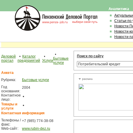
Актуальны
Статьи по
Новости П
Новости к
Новости п
•
Поиск по сайту
Деловой
•
Каталог
•
Бытовые
портал
предприятий
Услуги
услуги
Анкета
Рубрика:
Бытовые услуги
Год
2004
основания:
Контактное
лицо:
Товары и
услуги
Контактная информация
Телефоны /
+7 (985) 774-38-08
факс:
Web-сайт:
www.rubin-dez.ru