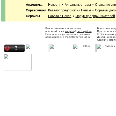
Аналитика
Новости
•
Актуальные темы
•
Статьи по уп
Справочники
Каталог предприятий Пензы
•
Образцы дого
Сервисы
Работа в Пензе
•
Форум предпринимателей
Все замечания и пожелания
Все права защ
присылайте на
support@penza-job.ru
При полном ил
По вопросам размещения рекламы
© Пензенский 
обращайтесь в
market@penza-job.ru
Дизайн и разр
Ссылки и парт