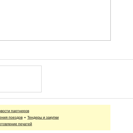
вости партнеров
ения поездов
•
Тендеры и закупки
отовление печатей