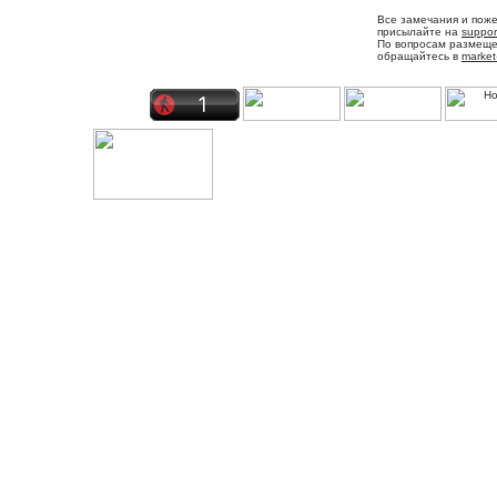
Все замечания и пож
присылайте на
suppor
По вопросам размещ
обращайтесь в
market