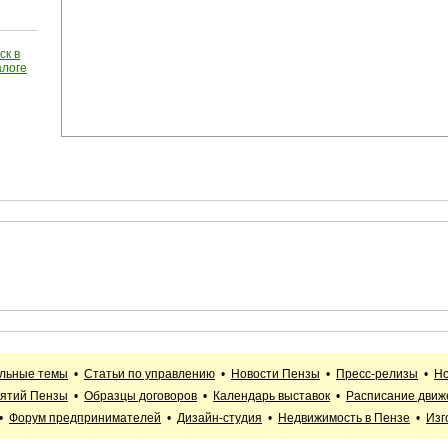
ск в
алоге
альные темы
•
Статьи по управлению
•
Новости Пензы
•
Пресс-релизы
•
Но
иятий Пензы
•
Образцы договоров
•
Календарь выставок
•
Расписание движ
•
Форум предпринимателей
•
Дизайн-студия
•
Недвижимость в Пензе
•
Изг