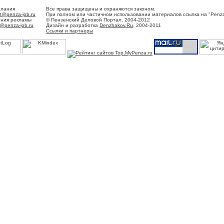
елания
Все права защищены и охраняются законом.
t@penza-job.ru
При полном или частичном использовании материалов ссылка на "Penza
ения рекламы
© Пензенский Деловой Портал, 2004-2012
@penza-job.ru
Дизайн и разработка
Denzhakov.Ru
, 2004-2011
Ссылки и партнеры