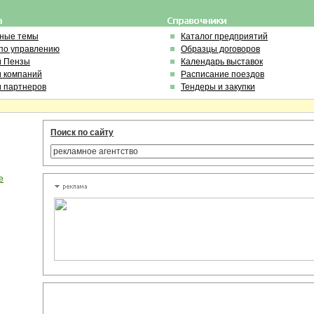
ьные темы
Каталог предприятий
по управлению
Образцы договоров
и Пензы
Календарь выставок
и компаний
Расписание поездов
и партнеров
Тендеры и закупки
Поиск по сайту
е