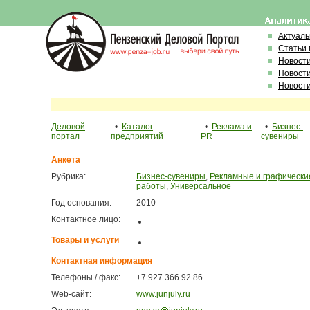
Актуал
Статьи 
Новост
Новост
Новост
Деловой
•
Каталог
•
Реклама и
•
Бизнес-
портал
предприятий
PR
сувениры
Анкета
Рубрика:
Бизнес-сувениры
,
Рекламные и графически
работы
,
Универсальное
Год основания:
2010
Контактное лицо:
Товары и услуги
Контактная информация
Телефоны / факс:
+7 927 366 92 86
Web-сайт:
www.junjuly.ru