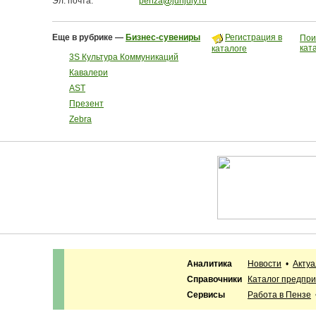
Эл. почта:
penza
junjuly.ru
Еще в рубрике —
Бизнес-сувениры
Регистрация в
Пои
кат
каталоге
3S Культура Коммуникаций
Кавалери
AST
Презент
Zebra
Аналитика
Новости
•
Акту
Справочники
Каталог предпр
Сервисы
Работа в Пензе