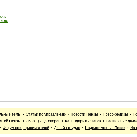
ск в
алоге
альные темы
•
Статьи по управлению
•
Новости Пензы
•
Пресс-релизы
•
Но
иятий Пензы
•
Образцы договоров
•
Календарь выставок
•
Расписание движ
•
Форум предпринимателей
•
Дизайн-студия
•
Недвижимость в Пензе
•
Изг