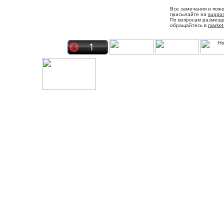
Все замечания и пож
присылайте на
suppor
По вопросам размещ
обращайтесь в
market