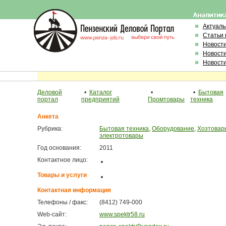
Актуал
Статьи 
Новост
Новост
Новост
Деловой
•
Каталог
•
•
Бытовая
портал
предприятий
Промтовары
техника
Анкета
Рубрика:
Бытовая техника
,
Оборудование
,
Хозтовар
электротовары
Год основания:
2011
Контактное лицо:
Товары и услуги
Контактная информация
Телефоны / факс:
(8412) 749-000
Web-сайт:
www.spektr58.ru