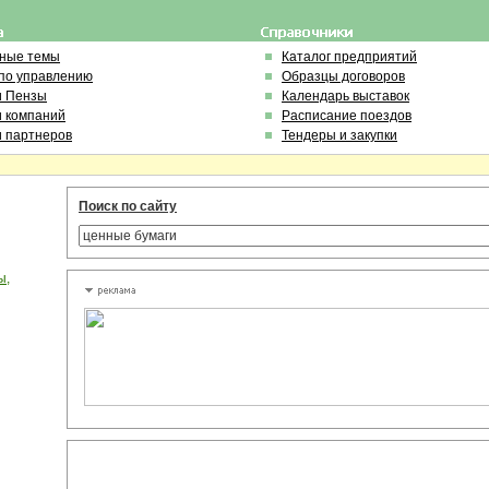
ьные темы
Каталог предприятий
по управлению
Образцы договоров
и Пензы
Календарь выставок
и компаний
Расписание поездов
и партнеров
Тендеры и закупки
Поиск по сайту
ы,