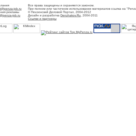
елания
Все права защищены и охраняются законом.
t@penza-job.ru
При полном или частичном использовании материалов ссылка на "Penza
ения рекламы
© Пензенский Деловой Портал, 2004-2012
@penza-job.ru
Дизайн и разработка
Denzhakov.Ru
, 2004-2011
Ссылки и партнеры