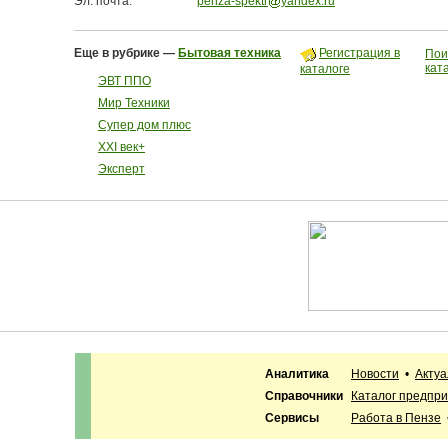
Эл. почта:
penza-spektr
yandex.ru
Еще в рубрике —
Бытовая техника
Регистрация в
Пои
кат
каталоге
ЭВТ ППО
Мир Техники
Супер дом плюс
ХХI век+
Эксперт
Аналитика
Новости
•
Акту
Справочники
Каталог предпр
Сервисы
Работа в Пензе