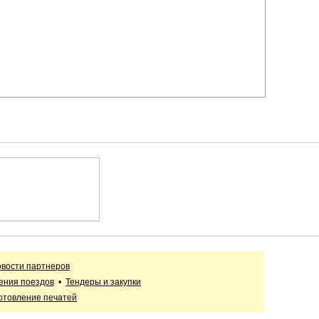
вости партнеров
ения поездов
•
Тендеры и закупки
отовление печатей