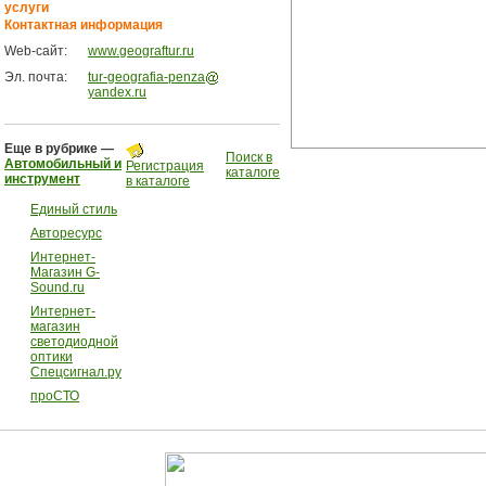
услуги
Контактная информация
Web-сайт:
www.geograftur.ru
Эл. почта:
tur-geografia-penza
yandex.ru
Еще в рубрике —
Поиск в
Автомобильный и
Регистрация
каталоге
инструмент
в каталоге
Единый стиль
Авторесурс
Интернет-
Магазин G-
Sound.ru
Интернет-
магазин
светодиодной
оптики
Спецсигнал.ру
проСТО