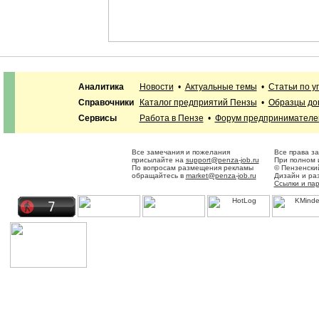
Аналитика
Новости
•
Актуальные темы
•
Статьи по 
Справочники
Каталог предприятий Пензы
•
Образцы до
Сервисы
Работа в Пензе
•
Форум предпринимателе
Все замечания и пожелания
Все права з
присылайте на
support@penza-job.ru
При полном 
По вопросам размещения рекламы
© Пензенски
обращайтесь в
market@penza-job.ru
Дизайн и ра
Ссылки и па