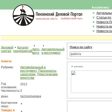
Актуальны
Статьи по
Новости П
Новости к
Новости п
•
•
Поиск по сайту
Деловой
•
Каталог
Авто-,
Автомобильный
портал
предприятий
мото
и инструмент
Анкета
Рубрика:
Автомобильный и
инструмент
,
Пансионаты,
санатории
,
Туристические
агентства
Год
2012
основания:
Численность:
3
ИНН:
582000566884
Контактное
лицо:
Товары и