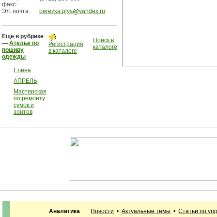
факс:
Эл. почта:
berezka.plys
yandex.ru
Еще в рубрике
Поиск в
—
Ателье по
Регистрация
каталоге
пошиву
в каталоге
одежды
Елена
АПРЕЛЬ
Мастерская
по ремонту
сумок и
зонтов
Аналитика
Новости
•
Актуальные темы
•
Статьи по уп