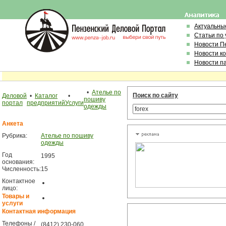
Актуальны
Статьи по
Новости П
Новости к
Новости п
•
Ателье по
Поиск по сайту
Деловой
•
Каталог
•
пошиву
портал
предприятий
Услуги
одежды
Анкета
Рубрика:
Ателье по пошиву
одежды
Год
1995
основания:
Численность:
15
Контактное
лицо:
Товары и
услуги
Контактная информация
Телефоны /
(8412) 230-060