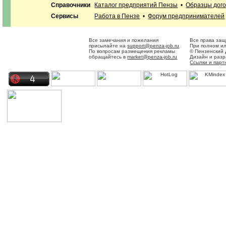
Справочники
Каталог предприятий Пензы
•
Образцы дог
Сервисы
Работа в Пензе
•
Форум предпринимателей
Все замечания и пожелания
Все права защ
присылайте на
support@penza-job.ru
При полном ил
По вопросам размещения рекламы
© Пензенский 
обращайтесь в
market@penza-job.ru
Дизайн и раз
Ссылки и пар