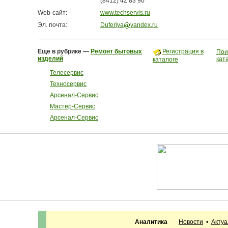
(8412) 42 83 90
Web-сайт:
www.techservis.ru
Эл. почта:
Duferiya
yandex.ru
Еще в рубрике —
Ремонт бытовых
Регистрация в
Пои
изделий
кат
каталоге
Телесервис
Техносервис
Арсенал-Сервис
Мастер-Сервис
Арсенал-Сервис
Аналитика
Новости
•
Акту