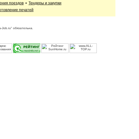
ения поездов
•
Тендеры и закупки
отовление печатей
-Job.ru" обязательна.