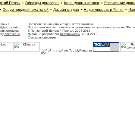
иятий Пензы
•
Образцы договоров
•
Календарь выставок
•
Расписание движ
•
Форум предпринимателей
•
Дизайн-студия
•
Недвижимость в Пензе
•
Изг
елания
Все права защищены и охраняются законом.
t@penza-job.ru
При полном или частичном использовании материалов ссылка на "Penza
ения рекламы
© Пензенский Деловой Портал, 2004-2012
@penza-job.ru
Дизайн и разработка
Denzhakov.Ru
, 2004-2011
Ссылки и партнеры