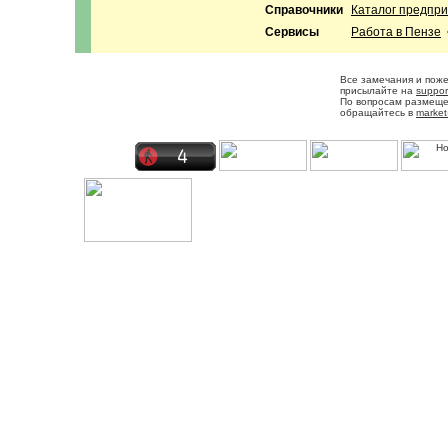
Справочники
Каталог предпр
Сервисы
Работа в Пензе
Все замечания и пож
присылайте на
suppor
По вопросам размещ
обращайтесь в
market