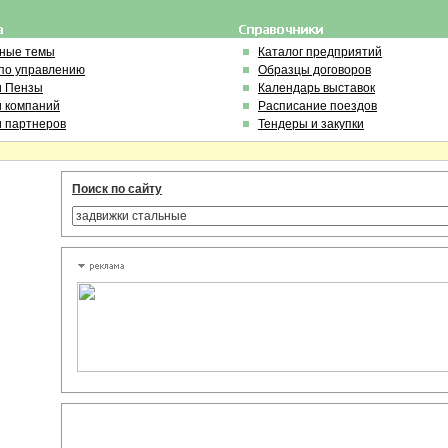
ьные темы
Каталог предприятий
по управлению
Образцы договоров
и Пензы
Календарь выставок
и компаний
Расписание поездов
и партнеров
Тендеры и закупки
Поиск по сайту