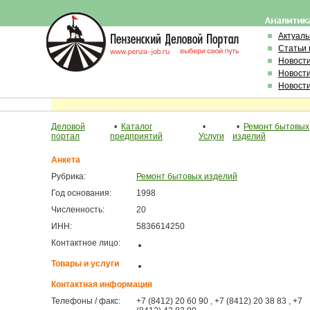
Актуал
Статьи 
Новост
Новост
Новост
Деловой
•
Каталог
•
•
Ремонт бытовых
портал
предприятий
Услуги
изделий
Анкета
Рубрика:
Ремонт бытовых изделий
Год основания:
1998
Численность:
20
ИНН:
5836614250
Контактное лицо:
Товары и услуги
Контактная информация
Телефоны / факс:
+7 (8412) 20 60 90 , +7 (8412) 20 38 83 , +7