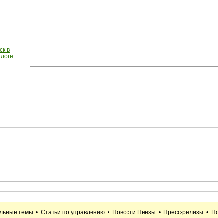
ск в
алоге
альные темы
•
Статьи по управлению
•
Новости Пензы
•
Пресс-релизы
•
Но