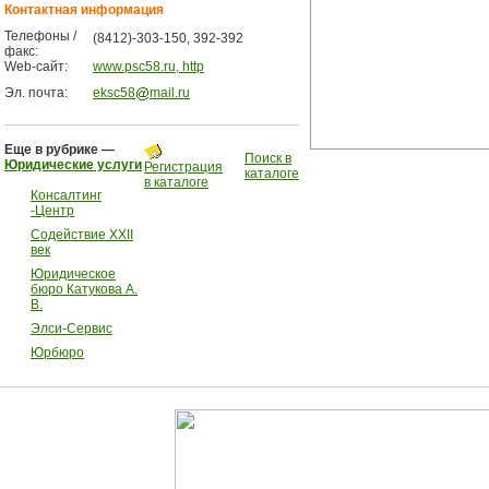
Контактная информация
Телефоны /
(8412)-303-150, 392-392
факс:
Web-сайт:
www.psc58.ru, http
Эл. почта:
eksc58
mail.ru
Еще в рубрике —
Поиск в
Юридические услуги
Регистрация
каталоге
в каталоге
Консалтинг
-Центр
Содействие XXII
век
Юридическое
бюро Катукова А.
В.
Элси-Сервис
Юрбюро