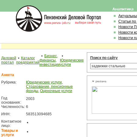
Актуальны
Статьи по
Новости 
Новости к
Новости п
•
Бизнес,
•
Поиск по сайту
Деловой
•
Каталог
финансы,
Юридические
портал
предприятий
инвестиции
услуги
Анкета
Рубрика:
Юридические услуги
,
Страхование, пенсионные
фонды
,
Оценочные услуги
Год
2003
основания:
Численность:
6
ИНН:
583513094685
Контактное
лицо:
Товары и
услуги