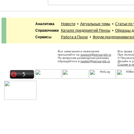
Аналитика
Новости
•
Актуальные темы
•
Статьи по
Справочники
Каталог предприятий Пензы
•
Образцы д
Сервисы
Работа в Пензе
•
Форум предпринимател
Все замечания и пожелания
Все права 
присылайте на
support@penza-job.ru
При полном
По вопросам размещения рекламы
© Пензенск
обращайтесь в
market@penza-job.ru
Дизайн и 
Ссылки и п