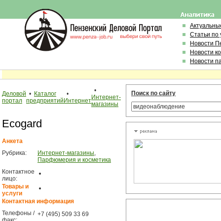
Актуальны
Статьи по
Новости П
Новости к
Новости п
•
Поиск по сайту
Деловой
•
Каталог
•
Интернет-
портал
предприятий
Интернет
магазины
Ecogard
Анкета
Рубрика:
Интернет-магазины
,
Парфюмерия и косметика
Контактное
лицо:
Товары и
услуги
Контактная информация
Телефоны /
+7 (495) 509 33 69
факс: