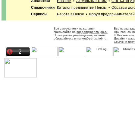
Аналитика
Новости
•
Актуальные темы
•
Статьи по у
Справочники
Каталог предприятий Пензы
•
Образцы дог
Сервисы
Работа в Пензе
•
Форум предпринимателей
Все замечания и пожелания
Все права за
присылайте на
support@penza-job.ru
При полном ил
По вопросам размещения рекламы
© Пензенский
обращайтесь в
market@penza-job.ru
Дизайн и раз
Ссылки и пар