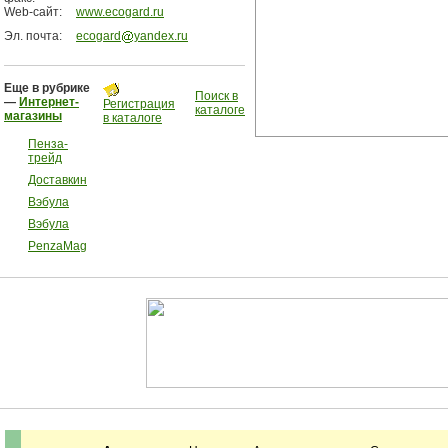
Web-сайт:
www.ecogard.ru
Эл. почта:
ecogard
yandex.ru
Еще в рубрике
Поиск в
—
Интернет-
Регистрация
каталоге
магазины
в каталоге
Пенза-
трейд
Доставкин
Вэбула
Вэбула
PenzaMag