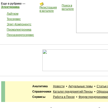
Еще в рубрике —
Поиск в
Электроника
Регистрация
каталоге
в каталоге
Лайтком
Техсервис
Элит-Компонентс
Промэлектроника
Пензаэнергосервис
Аналитика
Новости
•
Актуальные темы
•
Статьи 
Справочники
Каталог предприятий Пензы
•
Образцы
Сервисы
Работа в Пензе
•
Форум предпринима