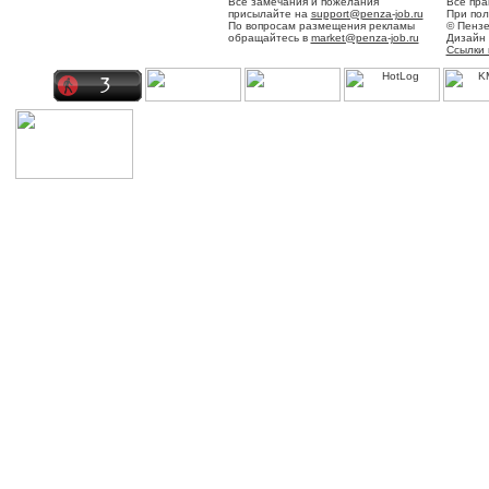
Все замечания и пожелания
Все пра
присылайте на
support@penza-job.ru
При пол
По вопросам размещения рекламы
© Пензе
обращайтесь в
market@penza-job.ru
Дизайн 
Ссылки 