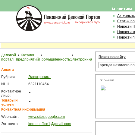
Актуальн
Статьи по
Новости 
Новости 
Новости 
Деловой
•
Каталог
•
•
Поиск по сайту
портал
предприятий
Промышленность
Электроника
Анкета
Рубрика:
Электроника
ИНН:
6321110454
Контактное
лицо:
Товары и
услуги
Контактная информация
Web-сайт:
www.sites.google.com
Эл. почта:
kernel.office1
gmail.com