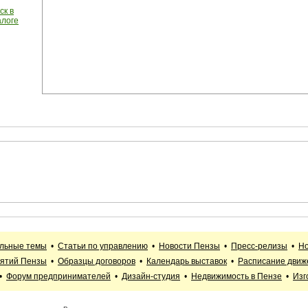
ск в
алоге
альные темы
•
Статьи по управлению
•
Новости Пензы
•
Пресс-релизы
•
Но
иятий Пензы
•
Образцы договоров
•
Календарь выставок
•
Расписание движ
•
Форум предпринимателей
•
Дизайн-студия
•
Недвижимость в Пензе
•
Изг