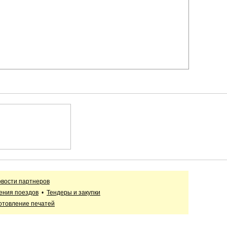
вости партнеров
ения поездов
•
Тендеры и закупки
отовление печатей