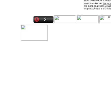
Все замечания и пож
присылайте на
suppor
По вопросам размещ
обращайтесь в
market