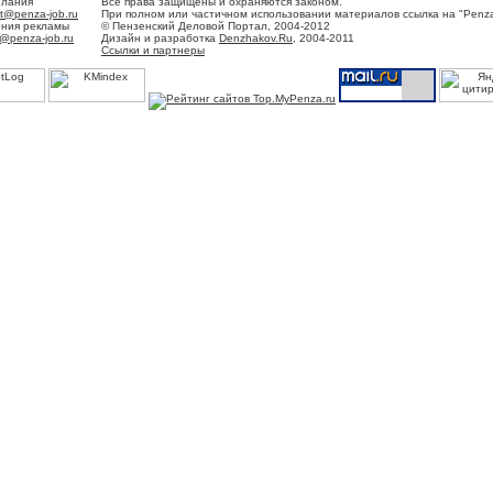
елания
Все права защищены и охраняются законом.
t@penza-job.ru
При полном или частичном использовании материалов ссылка на "Penza
ения рекламы
© Пензенский Деловой Портал, 2004-2012
@penza-job.ru
Дизайн и разработка
Denzhakov.Ru
, 2004-2011
Ссылки и партнеры