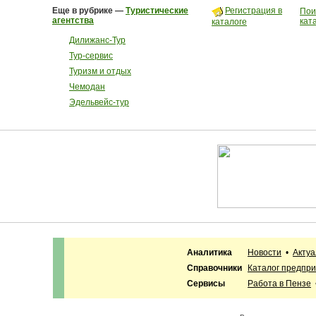
Еще в рубрике —
Туристические
Регистрация в
Пои
агентства
кат
каталоге
Дилижанс-Тур
Тур-сервис
Туризм и отдых
Чемодан
Эдельвейс-тур
Аналитика
Новости
•
Акту
Справочники
Каталог предпр
Сервисы
Работа в Пензе