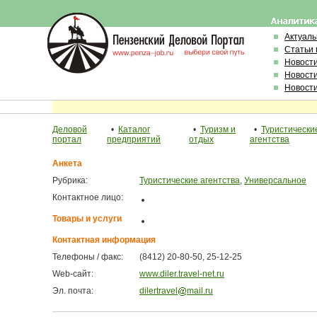
Актуал
Статьи 
Новост
Новост
Новост
Деловой
•
Каталог
•
Туризм и
•
Туристически
портал
предприятий
отдых
агентства
Анкета
Рубрика:
Туристические агентства
,
Универсальное
Контактное лицо:
Товары и услуги
Контактная информация
Телефоны / факс:
(8412) 20-80-50, 25-12-25
Web-сайт:
www.diler.travel-net.ru
Эл. почта:
dilertravel
mail.ru