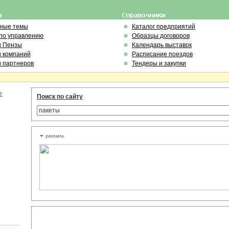
ьные темы
Каталог предприятий
по управлению
Образцы договоров
и Пензы
Календарь выставок
и компаний
Расписание поездов
и партнеров
Тендеры и закупки
е
Поиск по сайту