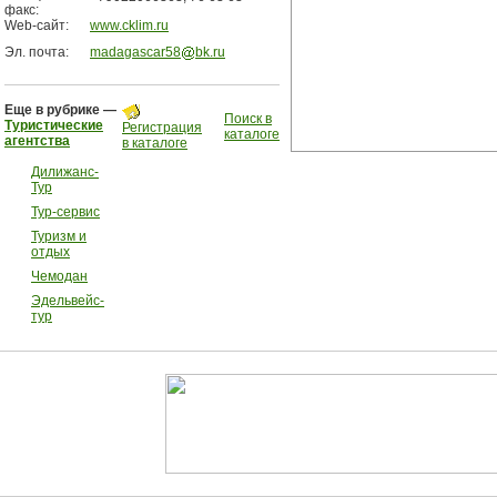
факс:
Web-сайт:
www.cklim.ru
Эл. почта:
madagascar58
bk.ru
Еще в рубрике —
Поиск в
Туристические
Регистрация
каталоге
агентства
в каталоге
Дилижанс-
Тур
Тур-сервис
Туризм и
отдых
Чемодан
Эдельвейс-
тур