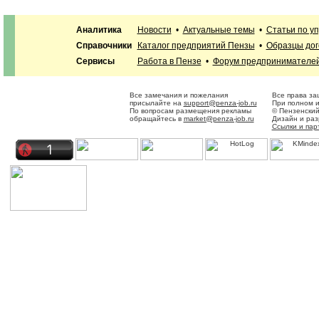
Аналитика
Новости
•
Актуальные темы
•
Статьи по у
Справочники
Каталог предприятий Пензы
•
Образцы дог
Сервисы
Работа в Пензе
•
Форум предпринимателе
Все замечания и пожелания
Все права за
присылайте на
support@penza-job.ru
При полном и
По вопросам размещения рекламы
© Пензенский
обращайтесь в
market@penza-job.ru
Дизайн и ра
Ссылки и пар