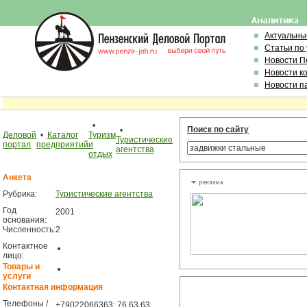
Актуальны
Статьи по
Новости П
Новости к
Новости п
•
Поиск по сайту
•
Деловой
•
Каталог
Туризм
Туристические
портал
предприятий
и
агентства
отдых
Анкета
Рубрика:
Туристические агентства
Год
2001
основания:
Численность:
2
Контактное
лицо:
Товары и
услуги
Контактная информация
Телефоны /
+79022066363; 76 63 63