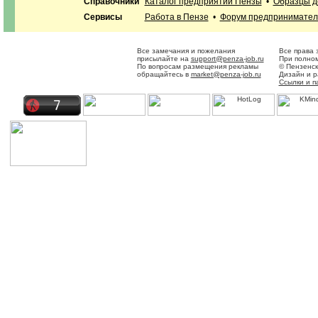
Справочники
Каталог предприятий Пензы
•
Образцы д
Сервисы
Работа в Пензе
•
Форум предпринимател
Все замечания и пожелания
Все права 
присылайте на
support@penza-job.ru
При полном
По вопросам размещения рекламы
© Пензенск
обращайтесь в
market@penza-job.ru
Дизайн и 
Ссылки и п