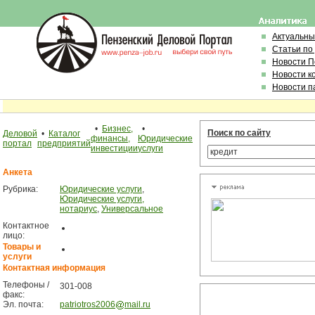
Актуальны
Статьи по
Новости 
Новости к
Новости п
•
Бизнес,
•
Поиск по сайту
Деловой
•
Каталог
финансы,
Юридические
портал
предприятий
инвестиции
услуги
Анкета
Рубрика:
Юридические услуги
,
Юридические услуги,
нотариус
,
Универсальное
Контактное
лицо:
Товары и
услуги
Контактная информация
Телефоны /
301-008
факс:
Эл. почта:
patriotros2006
mail.ru