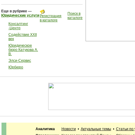
Еще в рубрике —
Поиск в
Юридические услуги
Регистрация
каталоге
в каталоге
Консалтинг
-Центр
Содействие XXII
век
Юридическое
бюро Катукова А.
В.
Элси-Сервис
Юрбюро
Аналитика
Новости
•
Актуальные темы
•
Статьи по