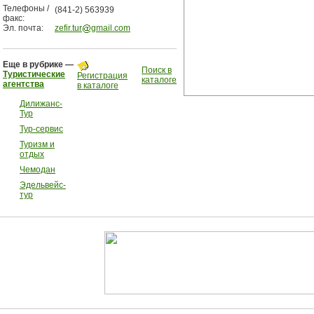
Телефоны /
(841-2) 563939
факс:
Эл. почта:
zefir.tur
gmail.com
Еще в рубрике —
Поиск в
Туристические
Регистрация
каталоге
агентства
в каталоге
Дилижанс-
Тур
Тур-сервис
Туризм и
отдых
Чемодан
Эдельвейс-
тур