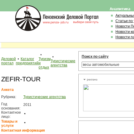
Актуальны
Статьи по
Новости П
Новости к
Новости п
•
Поиск по сайту
•
Деловой
•
Каталог
Туризм
Туристические
портал
предприятий
и
агентства
отдых
ZEFIR-TOUR
Анкета
Рубрика:
Туристические агентства
Год
2011
основания:
Контактное
лицо:
Товары и
услуги
Контактная информация