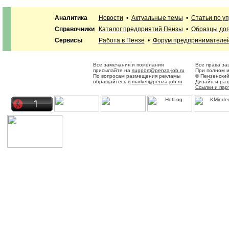
Аналитика
Новости
•
Актуальные темы
•
Статьи по у
Справочники
Каталог предприятий Пензы
•
Образцы дог
Сервисы
Работа в Пензе
•
Форум предпринимателе
Все замечания и пожелания
Все права за
присылайте на
support@penza-job.ru
При полном и
По вопросам размещения рекламы
© Пензенский
обращайтесь в
market@penza-job.ru
Дизайн и ра
Ссылки и пар