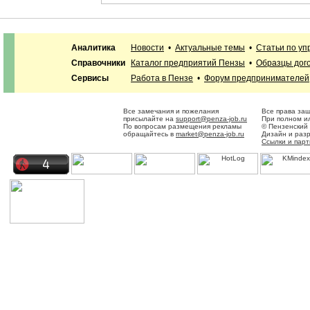
Аналитика
Новости
•
Актуальные темы
•
Статьи по у
Справочники
Каталог предприятий Пензы
•
Образцы дог
Сервисы
Работа в Пензе
•
Форум предпринимателей
Все замечания и пожелания
Все права за
присылайте на
support@penza-job.ru
При полном ил
По вопросам размещения рекламы
© Пензенский
обращайтесь в
market@penza-job.ru
Дизайн и раз
Ссылки и пар