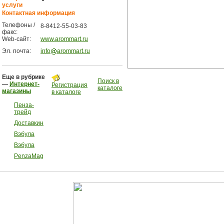
услуги
Контактная информация
Телефоны /
8-8412-55-03-83
факс:
Web-сайт:
www.arommart.ru
Эл. почта:
info
arommart.ru
Еще в рубрике
Поиск в
—
Интернет-
Регистрация
каталоге
магазины
в каталоге
Пенза-
трейд
Доставкин
Вэбула
Вэбула
PenzaMag