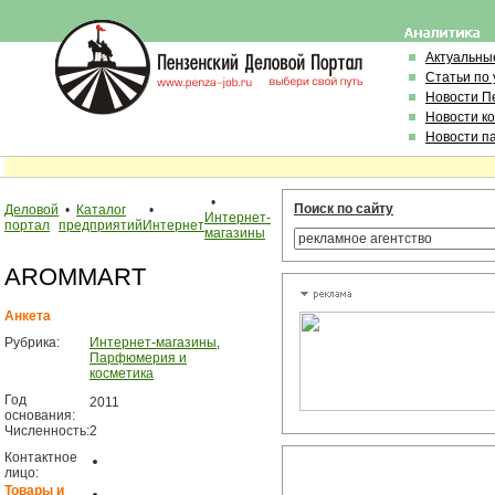
Актуальны
Статьи по
Новости П
Новости к
Новости п
•
Поиск по сайту
Деловой
•
Каталог
•
Интернет-
портал
предприятий
Интернет
магазины
AROMMART
Анкета
Рубрика:
Интернет-магазины
,
Парфюмерия и
косметика
Год
2011
основания:
Численность:
2
Контактное
лицо:
Товары и