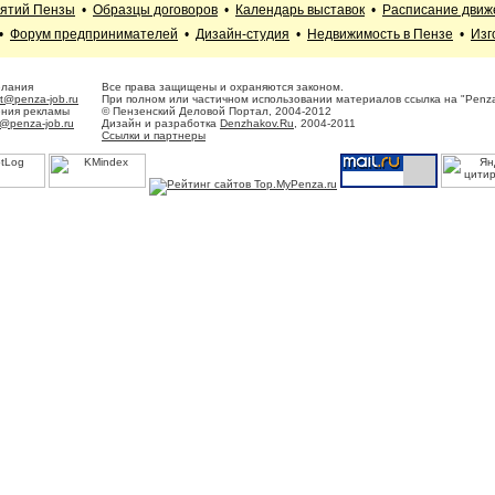
иятий Пензы
•
Образцы договоров
•
Календарь выставок
•
Расписание движ
•
Форум предпринимателей
•
Дизайн-студия
•
Недвижимость в Пензе
•
Изг
елания
Все права защищены и охраняются законом.
t@penza-job.ru
При полном или частичном использовании материалов ссылка на "Penza
ения рекламы
© Пензенский Деловой Портал, 2004-2012
@penza-job.ru
Дизайн и разработка
Denzhakov.Ru
, 2004-2011
Ссылки и партнеры