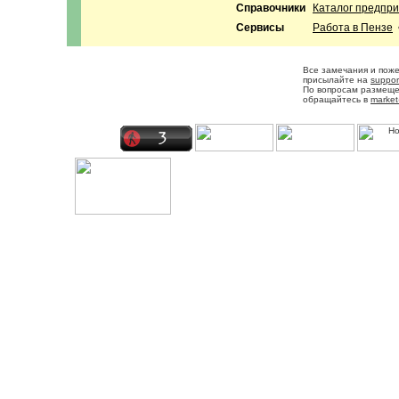
Справочники
Каталог предпр
Сервисы
Работа в Пензе
Все замечания и пож
присылайте на
suppor
По вопросам размещ
обращайтесь в
market