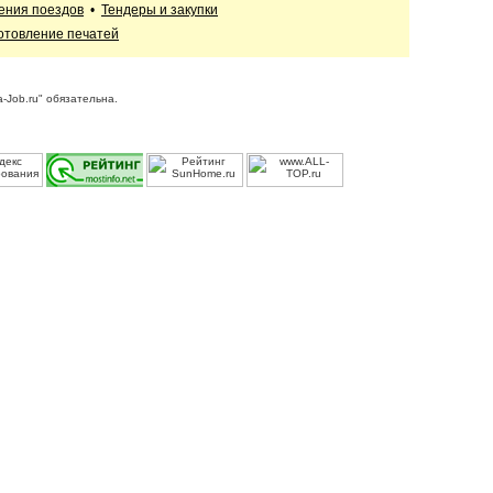
ения поездов
•
Тендеры и закупки
отовление печатей
-Job.ru" обязательна.