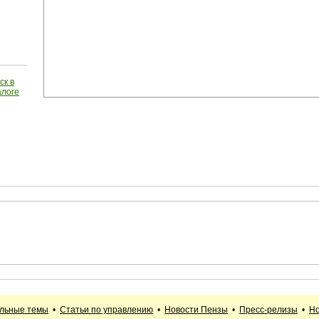
ск в
алоге
альные темы
•
Статьи по управлению
•
Новости Пензы
•
Пресс-релизы
•
Но