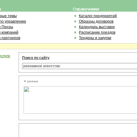
ьные темы
Каталог предприятий
по управлению
Образцы договоров
и Пензы
Календарь выставок
и компаний
Расписание поездов
и партнеров
Тендеры и закупки
услуги
Поиск по сайту