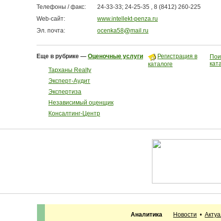
Телефоны / факс:
24-33-33; 24-25-35 , 8 (8412) 260-225
Web-сайт:
www.intellekt-penza.ru
Эл. почта:
ocenka58
mail.ru
Еще в рубрике —
Оценочные услуги
Регистрация в
Пои
кат
каталоге
Тарханы Realty
Эксперт-Аудит
Экспертиза
Независимый оценщик
Консалтинг-Центр
Аналитика
Новости
•
Акту