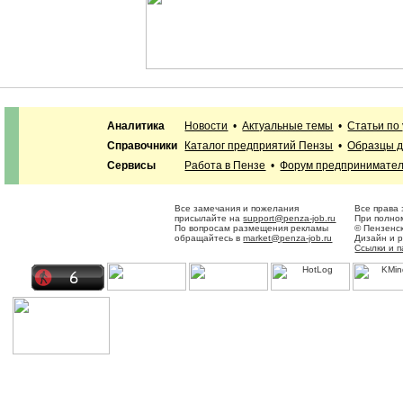
Аналитика
Новости
•
Актуальные темы
•
Статьи по
Справочники
Каталог предприятий Пензы
•
Образцы д
Сервисы
Работа в Пензе
•
Форум предпринимате
Все замечания и пожелания
Все права
присылайте на
support@penza-job.ru
При полном
По вопросам размещения рекламы
© Пензенс
обращайтесь в
market@penza-job.ru
Дизайн и 
Ссылки и 