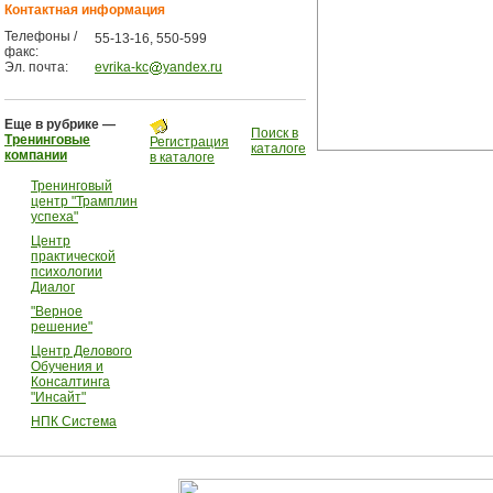
Контактная информация
Телефоны /
55-13-16, 550-599
факс:
Эл. почта:
evrika-kc
yandex.ru
Еще в рубрике —
Поиск в
Тренинговые
Регистрация
каталоге
компании
в каталоге
Тренинговый
центр "Трамплин
успеха"
Центр
практической
психологии
Диалог
"Верное
решение"
Центр Делового
Обучения и
Консалтинга
"Инсайт"
НПК Система