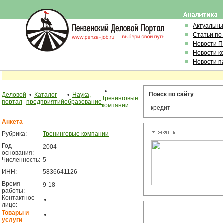
Актуальны
Статьи по
Новости 
Новости к
Новости п
•
Поиск по сайту
Деловой
•
Каталог
•
Наука,
Тренинговые
портал
предприятий
образование
компании
Анкета
Рубрика:
Тренинговые компании
Год
2004
основания:
Численность:
5
ИНН:
5836641126
Время
9-18
работы:
Контактное
лицо:
Товары и
услуги