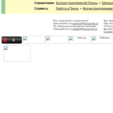
Справочники
Каталог предприятий Пензы
•
Образц
Сервисы
Работа в Пензе
•
Форум предпринима
Все замечания и пожелания
Все пр
присылайте на
support@penza-job.ru
При по
По вопросам размещения рекламы
© Пенз
обращайтесь в
market@penza-job.ru
Дизайн
Ссылки