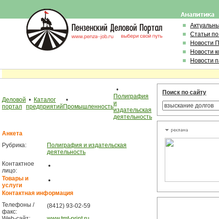
Актуальн
Статьи по
Новости 
Новости 
Новости 
•
Поиск по сайту
Полиграфия
Деловой
•
Каталог
•
и
портал
предприятий
Промышленность
издательская
деятельность
Анкета
Рубрика:
Полиграфия и издательская
деятельность
Контактное
лицо:
Товары и
услуги
Контактная информация
Телефоны /
(8412) 93-02-59
факс:
Web-сайт:
www.tmt-print.ru