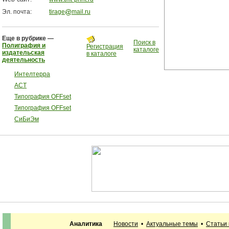
Эл. почта:
tirage
mail.ru
Еще в рубрике —
Поиск в
Полиграфия и
Регистрация
каталоге
издательская
в каталоге
деятельность
Интелтерра
АСТ
Типография OFFset
Типография OFFset
СиБиЭм
Аналитика
Новости
•
Актуальные темы
•
Статьи