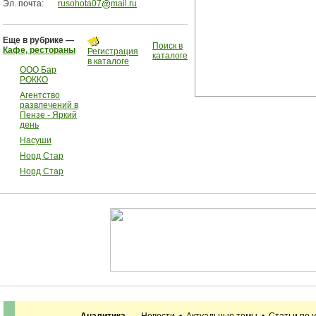
Эл. почта:
rusohota07
mail.ru
Еще в рубрике —
Поиск в
Кафе, рестораны
Регистрация
каталоге
в каталоге
ООО Бар
РОККО
Агентство
развлечений в
Пензе - Яркий
день
Насуши
Норд Стар
Норд Стар