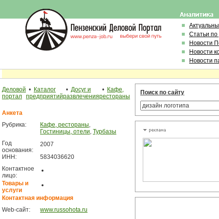
Актуальны
Статьи по
Новости 
Новости к
Новости п
Деловой
•
Каталог
•
Досуг и
•
Кафе,
Поиск по сайту
портал
предприятий
развлечения
рестораны
Анкета
Рубрика:
Кафе, рестораны
,
Гостиницы, отели
,
Турбазы
Год
2007
основания:
ИНН:
5834036620
Контактное
лицо:
Товары и
услуги
Контактная информация
Web-сайт:
www.russohota.ru