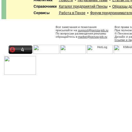
Аналитика
Новости
•
Актуальные темы
•
Статьи по 
Справочники
Каталог предприятий Пензы
•
Образцы до
Сервисы
Работа в Пензе
•
Форум предпринимател
Все замечания и пожелания
Все права 
присылайте на
support@penza-job.ru
При полном 
По вопросам размещения рекламы
© Пензенск
обращайтесь в
market@penza-job.ru
Дизайн и р
Ссылки и п