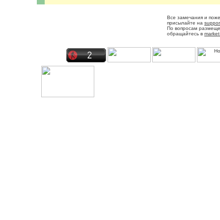
Все замечания и пож
присылайте на
suppor
По вопросам размещ
обращайтесь в
market