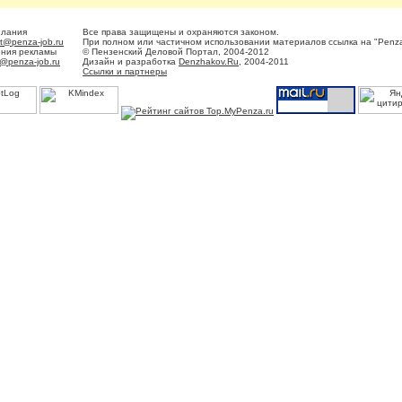
елания
Все права защищены и охраняются законом.
t@penza-job.ru
При полном или частичном использовании материалов ссылка на "Penza
ения рекламы
© Пензенский Деловой Портал, 2004-2012
@penza-job.ru
Дизайн и разработка
Denzhakov.Ru
, 2004-2011
Ссылки и партнеры