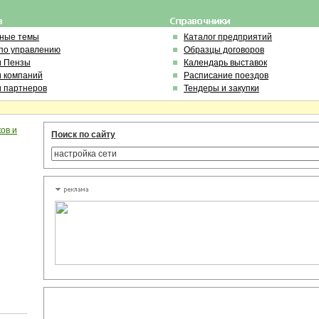
ьные темы
Каталог предприятий
по управлению
Образцы договоров
и Пензы
Календарь выставок
и компаний
Расписание поездов
и партнеров
Тендеры и закупки
ов и
Поиск по сайту