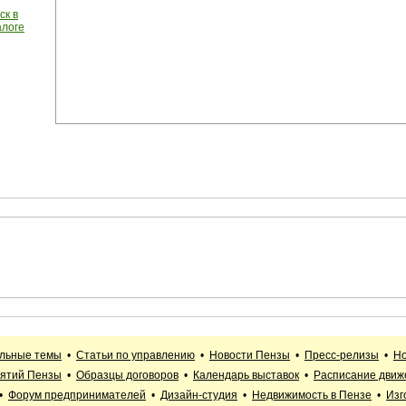
ск в
алоге
альные темы
•
Статьи по управлению
•
Новости Пензы
•
Пресс-релизы
•
Но
иятий Пензы
•
Образцы договоров
•
Календарь выставок
•
Расписание движ
•
Форум предпринимателей
•
Дизайн-студия
•
Недвижимость в Пензе
•
Изг