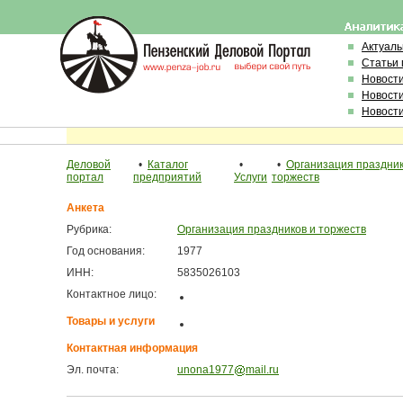
Актуал
Статьи 
Новост
Новост
Новост
Деловой
•
Каталог
•
•
Организация праздник
портал
предприятий
Услуги
торжеств
Анкета
Рубрика:
Организация праздников и торжеств
Год основания:
1977
ИНН:
5835026103
Контактное лицо:
Товары и услуги
Контактная информация
Эл. почта:
unona1977
mail.ru