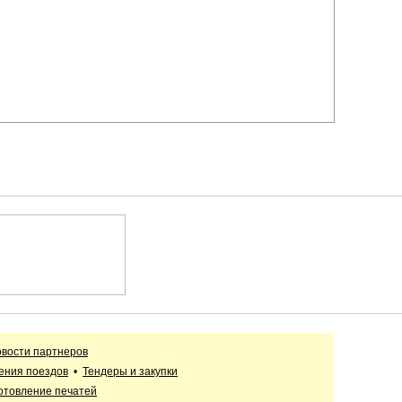
вости партнеров
ения поездов
•
Тендеры и закупки
отовление печатей