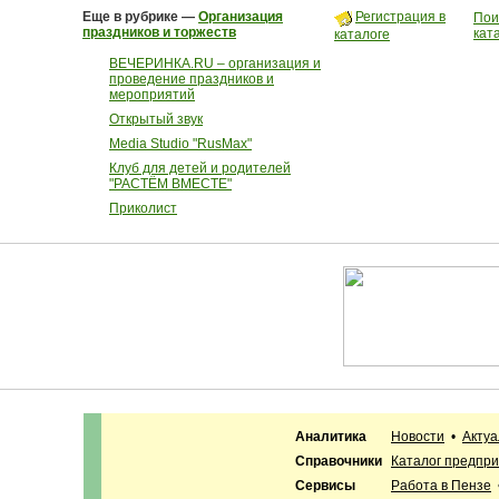
Еще в рубрике —
Организация
Регистрация в
Пои
праздников и торжеств
кат
каталоге
ВЕЧЕРИНКА.RU – организация и
проведение праздников и
мероприятий
Открытый звук
Media Studio "RusMax"
Клуб для детей и родителей
"РАСТЁМ ВМЕСТЕ"
Приколист
Аналитика
Новости
•
Акту
Справочники
Каталог предпр
Сервисы
Работа в Пензе