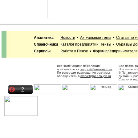
Аналитика
Новости
•
Актуальные темы
•
Статьи по 
Справочники
Каталог предприятий Пензы
•
Образцы до
Сервисы
Работа в Пензе
•
Форум предпринимателе
Все замечания и пожелания
Все права з
присылайте на
support@penza-job.ru
При полном 
По вопросам размещения рекламы
© Пензенски
обращайтесь в
market@penza-job.ru
Дизайн и ра
Ссылки и па