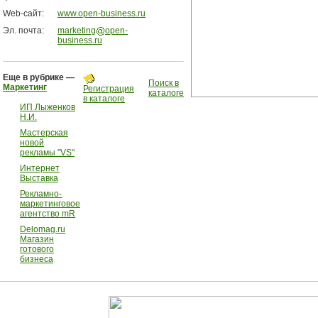
Web-сайт:
www.open-business.ru
Эл. почта:
marketing
open-
business.ru
Еще в рубрике —
Поиск в
Маркетинг
Регистрация
каталоге
в каталоге
ИП Лыженков
Н.И.
Мастерская
новой
рекламы "VS"
Интернет
Выставка
Рекламно-
маркетинговое
агентство mR
Delomag.ru
Магазин
готового
бизнеса