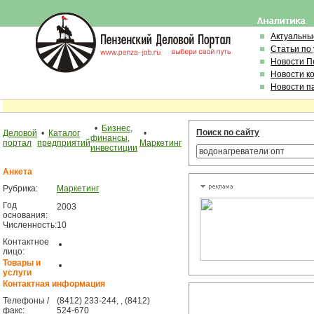
Актуальны
Статьи по
Новости П
Новости к
Новости п
•
Бизнес,
Поиск по сайту
Деловой
•
Каталог
•
финансы,
портал
предприятий
Маркетинг
инвестиции
Анкета
Рубрика:
Маркетинг
Год
2003
основания:
Численность:
10
Контактное
лицо:
Товары и
услуги
Контактная информация
Телефоны /
(8412) 233-244, , (8412)
факс:
524-670