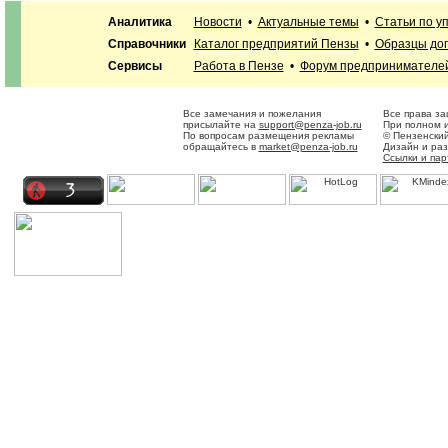
Аналитика
Новости
•
Актуальные темы
•
Статьи по у
Справочники
Каталог предприятий Пензы
•
Образцы дог
Сервисы
Работа в Пензе
•
Форум предпринимателе
Все замечания и пожелания
Все права з
присылайте на
support@penza-job.ru
При полном и
По вопросам размещения рекламы
© Пензенски
обращайтесь в
market@penza-job.ru
Дизайн и ра
Ссылки и па