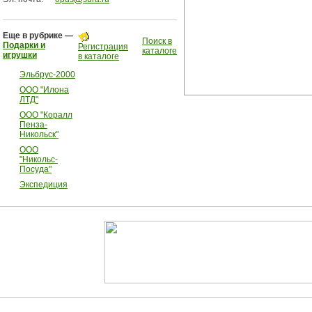
Еще в рубрике —
Поиск в
Подарки и
Регистрация
каталоге
игрушки
в каталоге
Эльбрус-2000
ООО "Илона
ЛТД"
ООО "Коралл
Пенза-
Никольск"
ООО
"Никольс-
Посуда"
Экспедиция