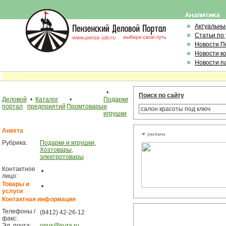
Актуальны
Статьи по
Новости П
Новости к
Новости п
•
Поиск по сайту
Деловой
•
Каталог
•
Подарки
портал
предприятий
Промтовары
и
игрушки
Анкета
Рубрика:
Подарки и игрушки
,
Хозтовары,
электротовары
Контактное
лицо:
Товары и
услуги
Контактная информация
Телефоны /
(8412) 42-26-12
факс:
Эл. почта:
opus
sura.ru