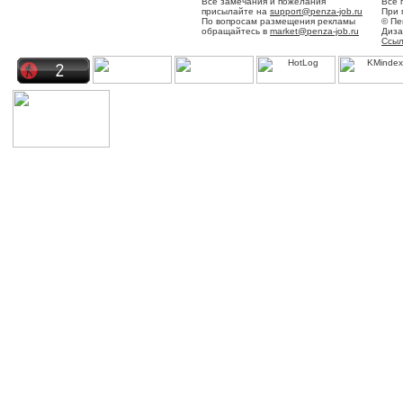
Все замечания и пожелания
Все 
присылайте на
support@penza-job.ru
При 
По вопросам размещения рекламы
© Пе
обращайтесь в
market@penza-job.ru
Диза
Ссыл