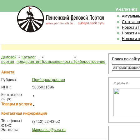
Актуальн
Статьи п
Новости 
Новости 
Новости 
Деловой
•
Каталог
•
•
Поиск по сайту
портал
предприятий
Промышленность
Приборостроение
Анкета
Рубрика:
Приборостроение
ИНН:
5835031696
Контактное
лицо:
Товары и услуги
Контактная информация
Телефоны /
(8412) 52-43-52
факс:
Эл. почта:
kkmpenza
sura.ru