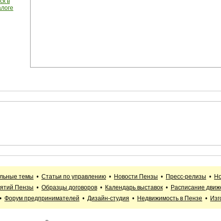
ск в
алоге
альные темы
•
Статьи по управлению
•
Новости Пензы
•
Пресс-релизы
•
Но
иятий Пензы
•
Образцы договоров
•
Календарь выставок
•
Расписание движ
•
Форум предпринимателей
•
Дизайн-студия
•
Недвижимость в Пензе
•
Изг