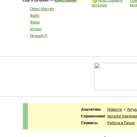
Еще в рубрике —
Канцтовары
Регистрация в
Пои
кат
каталоге
Офис-Мастер
Файл
Фарм
Штрих
Рельеф-П
Аналитика
Новости
•
Акту
Справочники
Каталог предпр
Сервисы
Работа в Пензе