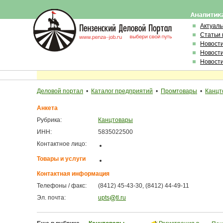
Актуал
Статьи 
Новост
Новост
Новост
Деловой портал
•
Каталог предприятий
•
Промтовары
•
Канцт
Анкета
Рубрика:
Канцтовары
ИНН:
5835022500
Контактное лицо:
Товары и услуги
Контактная информация
Телефоны / факс:
(8412) 45-43-30, (8412) 44-49-11
Эл. почта:
upts
tl.ru