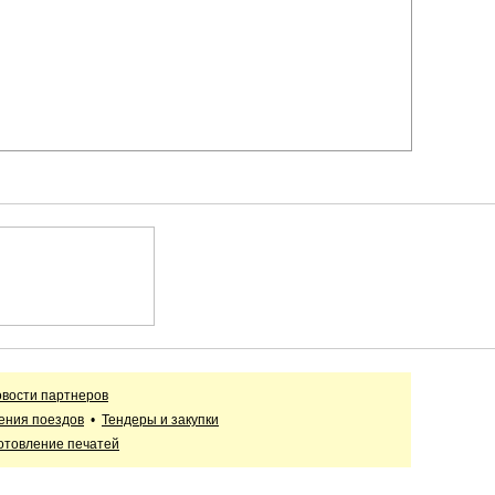
вости партнеров
ения поездов
•
Тендеры и закупки
отовление печатей