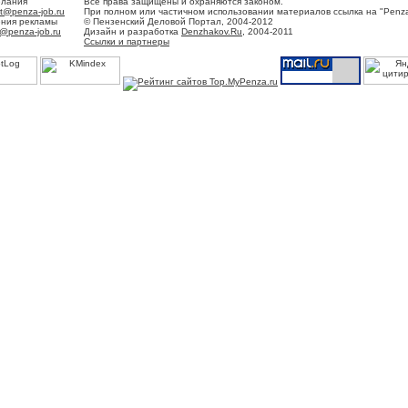
елания
Все права защищены и охраняются законом.
t@penza-job.ru
При полном или частичном использовании материалов ссылка на "Penza
ения рекламы
© Пензенский Деловой Портал, 2004-2012
@penza-job.ru
Дизайн и разработка
Denzhakov.Ru
, 2004-2011
Ссылки и партнеры