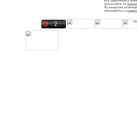
Все замечания и пож
присылайте на
suppor
По вопросам размещ
обращайтесь в
market