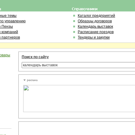
ьные темы
Каталог предприятий
по управлению
Образцы договоров
и Пензы
Календарь выставок
и компаний
Расписание поездов
и партнеров
Тендеры и закупки
овары
Поиск по сайту