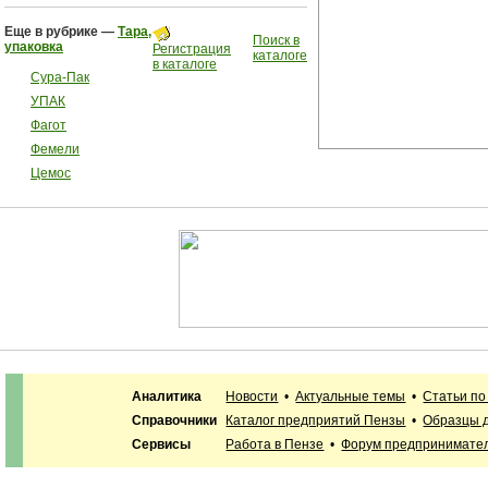
Еще в рубрике —
Тара,
Поиск в
упаковка
Регистрация
каталоге
в каталоге
Сура-Пак
УПАК
Фагот
Фемели
Цемос
Аналитика
Новости
•
Актуальные темы
•
Статьи по
Справочники
Каталог предприятий Пензы
•
Образцы 
Сервисы
Работа в Пензе
•
Форум предпринимате