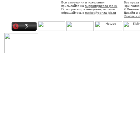
Все замечания и пожелания
Все права
присылайте на
support@penza-job.ru
При полно
По вопросам размещения рекламы
© Пензенс
обращайтесь в
market@penza-job.ru
Дизайн и 
Ссылки и 