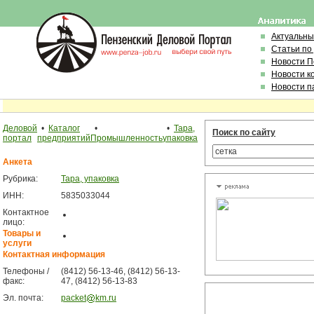
Актуальны
Статьи по
Новости 
Новости к
Новости п
Деловой
•
Каталог
•
•
Тара,
Поиск по сайту
портал
предприятий
Промышленность
упаковка
Анкета
Рубрика:
Тара, упаковка
ИНН:
5835033044
Контактное
лицо:
Товары и
услуги
Контактная информация
Телефоны /
(8412) 56-13-46, (8412) 56-13-
факс:
47, (8412) 56-13-83
Эл. почта:
packet
km.ru