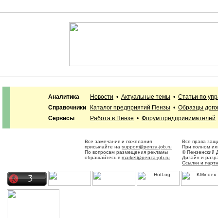
Аналитика
Новости
•
Актуальные темы
•
Статьи по уп
Справочники
Каталог предприятий Пензы
•
Образцы дого
Сервисы
Работа в Пензе
•
Форум предпринимателей
Все замечания и пожелания
Все права защ
присылайте на
support@penza-job.ru
При полном ил
По вопросам размещения рекламы
© Пензенский 
обращайтесь в
market@penza-job.ru
Дизайн и разр
Ссылки и парт