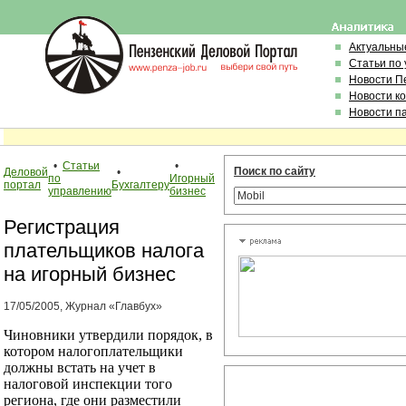
Актуальны
Статьи по
Новости П
Новости к
Новости п
•
Статьи
•
Поиск по сайту
Деловой
•
по
Игорный
портал
Бухгалтеру
управлению
бизнес
Регистрация
плательщиков налога
на игорный бизнес
17/05/2005, Журнал «Главбух»
Чиновники утвердили порядок, в
котором налогоплательщики
должны встать на учет в
налоговой инспекции того
региона, где они разместили