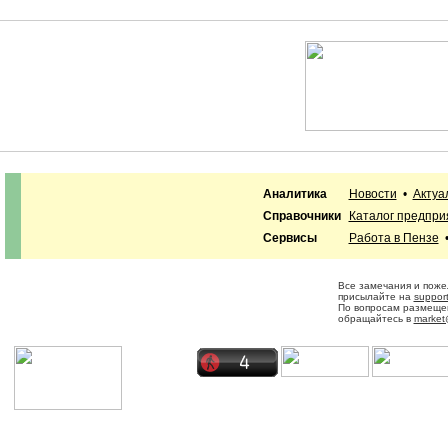
Аналитика
Новости
•
Актуа
Справочники
Каталог предпри
Сервисы
Работа в Пензе
Все замечания и поже
присылайте на
suppor
По вопросам размеще
обращайтесь в
market