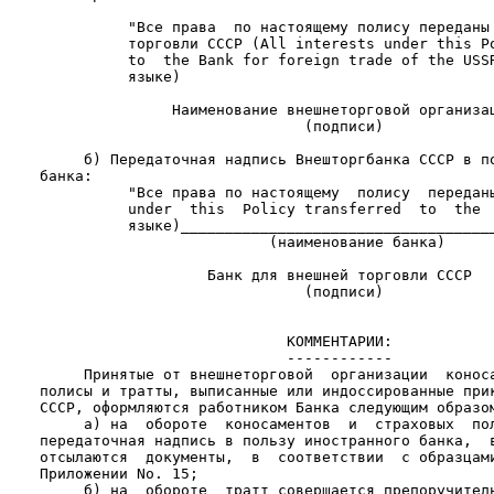
              "Все права  по настоящему полису переданы 
              торговли СССР (All interests under this Po
              to  the Bank for foreign trade of the USSR
              языке)

                   Наименование внешнеторговой организац
                                  (подписи)

         б) Передаточная надпись Внешторгбанка СССР в по
    банка:

              "Все права по настоящему  полису  переданы
              under  this  Policy transferred  to  the  
              языке)____________________________________
                              (наименование банка)

                       Банк для внешней торговли СССР

                                  (подписи)

                                КОММЕНТАРИИ:

                                ------------

         Принятые от внешнеторговой  организации  коноса
    полисы и тратты, выписанные или индоссированные прик
    СССР, оформляются работником Банка следующим образом
         а) на  обороте  коносаментов  и  страховых  пол
    передаточная надпись в пользу иностранного банка,  в
    отсылаются  документы,  в  соответствии  с образцами
    Приложении Nо. 15;

         б) на  обороте  тратт совершается препоручитель