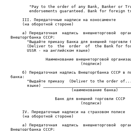
            "Pay to the order of any Bank, Banker or Tru
            endorsements guaranteed. Bank for foreign tr
         III. Передаточные надписи на коносаменте

         (на оборотной стороне)

         а) Передаточная  надпись  внешнеторговой  орган
    Внешторгбанка СССР:

           "Выдайте приказу Банка для внешней торговли С
           (Deliver to  the  order  of  the Bank for for
           USSR - на английском языке)

                   Наименование внешнеторговой организац
                                  (подписи)

         б) Передаточная надпись Внешторгбанка СССР в по
    банка:

           "Выдайте приказу  (Deliver to the order of...
           языке) ______________________________________
                              (наименование банка)

                       Банк для внешней торговли СССР

                                  (подписи)

         IV. Передаточные надписи на страховом полисе

         (на оборотной стороне)

         а) Передаточная  надпись  внешнеторговой  орган
    Внешторгбанка СССР:
