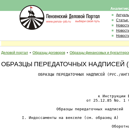
Актуал
Статьи
Новост
Новост
Новост
Деловой портал
•
Образцы договоров
•
Образцы финансовых и бухгалтерс
ОБРАЗЦЫ ПЕРЕДАТОЧНЫХ НАДПИСЕЙ (Р
                ОБРАЗЦЫ ПЕРЕДАТОЧНЫХ НАДПИСЕЙ (РУС./АНГЛ
                                                        
                                          к Инструкции В
                                     от 25.12.85 Nо. 1 (
                        Образцы передаточных надписей

         I. Индоссаменты на векселе (см. образец А)

                                                Оборотна