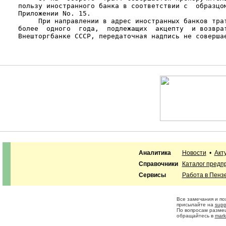
    пользу иностранного банка в соответствии с  образцом
    Приложении Nо. 15.

         При направлении в адрес иностранных банков трат
    более  одного  года,  подлежащих  акцепту  и возврат
    Внешторгбанке СССР, передаточная надпись не совершае
Аналитика
Новости
•
Акт
Справочники
Каталог предп
Сервисы
Работа в Пенз
Все замечания и п
присылайте на
supp
По вопросам разме
обращайтесь в
mark