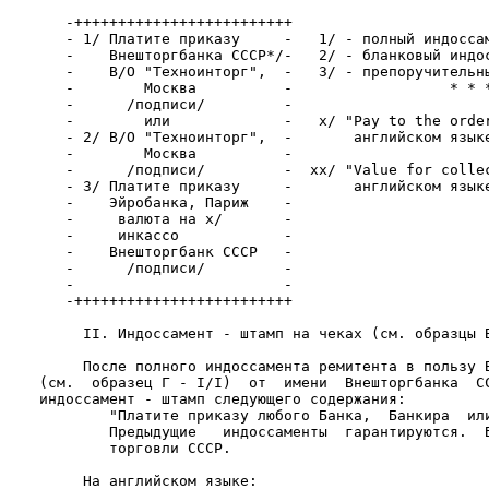
       -+++++++++++++++++++++++++

       - 1/ Платите приказу     -   1/ - полный индоссам
       -    Внешторгбанка СССР*/-   2/ - бланковый индос
       -    В/О "Техноинторг",  -   3/ - препоручительны
       -        Москва          -                  * * *
       -      /подписи/         -

       -        или             -   x/ "Pay to the order
       - 2/ В/О "Техноинторг",  -       английском языке
       -        Москва          -

       -      /подписи/         -  xx/ "Value for collec
       - 3/ Платите приказу     -       английском языке
       -    Эйробанка, Париж    -

       -     валюта на х/       -

       -     инкассо            -

       -    Внешторгбанк СССР   -

       -      /подписи/         -

       -                        -

       -+++++++++++++++++++++++++

         II. Индоссамент - штамп на чеках (см. образцы В
         После полного индоссамента ремитента в пользу В
    (см.  образец Г - I/I)  от  имени  Внешторгбанка  СС
    индоссамент - штамп следующего содержания:

            "Платите приказу любого Банка,  Банкира  или
            Предыдущие   индоссаменты  гарантируются.  Б
            торговли СССР.

         На английском языке:
