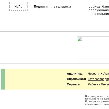
    +--------+                                          
    ¦  М.П.  ¦   Подписи плательщика         ...Код банк
    +--------+                               обслуживающ
                                              плательщик
Аналитика
Новости
•
Акт
Справочники
Каталог предп
Сервисы
Работа в Пенз
Все замечания и п
присылайте на
supp
По вопросам разме
обращайтесь в
mark