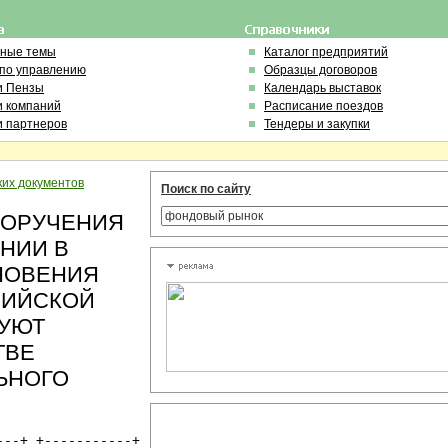
ьные темы
Каталог предприятий
 по управлению
Образцы договоров
и Пензы
Календарь выставок
и компаний
Расписание поездов
и партнеров
Тендеры и закупки
ких документов
Поиск по сайту
ПОРУЧЕНИЯ
НИИ В
НОВЕНИЯ
СИЙСКОЙ
ВУЮТ
ТВЕ
ЬНОГО
--+ +-----------+
