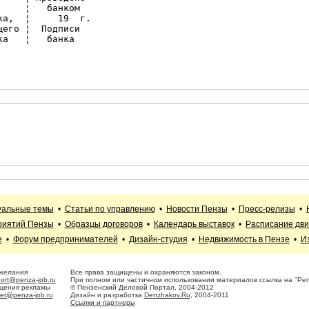
    ¦   банком

а,  ¦     19  г.

его ¦  Подписи

а   ¦   банка

уальные темы
•
Статьи по управлению
•
Новости Пензы
•
Пресс-релизы
•
риятий Пензы
•
Образцы договоров
•
Календарь выставок
•
Расписание дви
е
•
Форум предпринимателей
•
Дизайн-студия
•
Недвижимость в Пензе
•
И
ожелания
Все права защищены и охраняются законом.
ort@penza-job.ru
При полном или частичном использовании материалов ссылка на "Penz
щения рекламы
© Пензенский Деловой Портал, 2004-2012
et@penza-job.ru
Дизайн и разработка
Denzhakov.Ru
, 2004-2011
Ссылки и партнеры