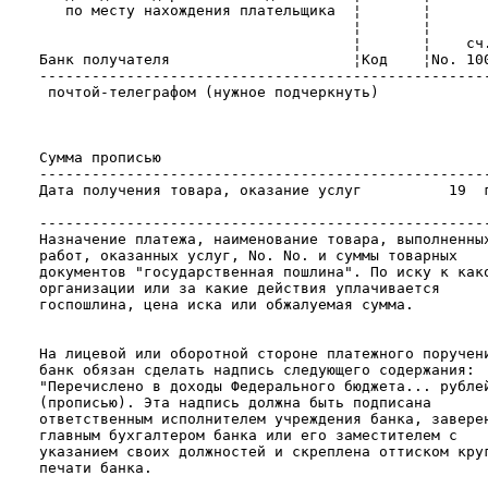
       по месту нахождения плательщика  ¦       ¦       
                                        ¦       ¦       
                                        ¦       ¦    сч.
    Банк получателя                     ¦Код    ¦No. 100
    ----------------------------------------------------
     почтой-телеграфом (нужное подчеркнуть)             
                                                        
                                                        
                                                        
    Сумма прописью                                      
    ----------------------------------------------------
    Дата получения товара, оказание услуг          19  г
                                                        
    ----------------------------------------------------
    Назначение платежа, наименование товара, выполненных
    работ, оказанных услуг, No. No. и суммы товарных    
    документов "государственная пошлина". По иску к како
    организации или за какие действия уплачивается      
    госпошлина, цена иска или обжалуемая сумма.         
                                                        
                                                        
    На лицевой или оборотной стороне платежного поручени
    банк обязан сделать надпись следующего содержания:  
    "Перечислено в доходы Федерального бюджета... рублей
    (прописью). Эта надпись должна быть подписана       
    ответственным исполнителем учреждения банка, заверен
    главным бухгалтером банка или его заместителем с    
    указанием своих должностей и скреплена оттиском круг
    печати банка.                                       
                                                        