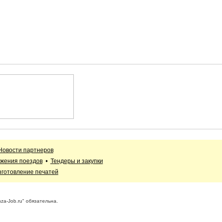
Новости партнеров
жения поездов
•
Тендеры и закупки
зготовление печатей
a-Job.ru" обязательна.