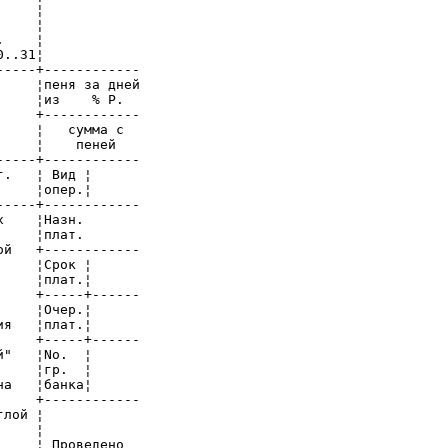
    ¦

    ¦

    ¦

..31¦

----+------------

    ¦пеня за дней

    ¦из    % Р.

    +------------

    ¦   сумма с

    ¦    пеней

----+------------

.   ¦ Вид ¦

    ¦опер.¦

----+------------

    ¦Назн.

    ¦плат.

й   +------------

    ¦Срок ¦

    ¦плат.¦

    +-----+------

    ¦Очер.¦

я   ¦плат.¦

    +-----+------

"   ¦No.  ¦

    ¦гр.  ¦

а   ¦банка¦

    +------------

лой ¦

    ¦

    ¦ Проведено
