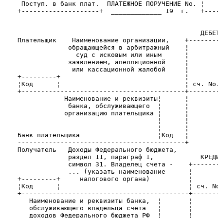
     Поступ. в банк плат.  ПЛАТЕЖНОЕ ПОРУЧЕНИЕ No. ¦    
    +--------------------+  _____________ 19  г.   +----
                                                   ДЕБЕТ
    Плательщик    Наименование организации,    +--------
                 обращающейся в арбитражный    ¦        
                   суд с исковым или иным      ¦        
                 заявлением, апелляционной     ¦        
                  или кассационной жалобой     ¦        
    +---------+                                ¦        
    ¦Код      ¦                                ¦ сч. No.
    +------------------------------------------+--------
                Наименование и реквизиты¦      ¦        
                 банка, обслуживающего  ¦      ¦        
                организацию плательщика ¦      ¦        
                                        ¦      ¦        
                                        ¦      ¦        
    Банк плательщика                    ¦Код   ¦        
    -------------------------------------------+        
    Получатель   Доходы Федерального бюджета,           
                 раздел 11, параграф 1,            КРЕДИ
                 символ 31. Владелец счета -    +-------
                 ... (указать наименование      ¦       
    +---------+     налогового органа)          ¦       
    ¦Код      ¦                                 ¦ сч. No
    +-------------------------------------------+-------
       Наименование и реквизиты банка,  ¦       ¦       
       обслуживающего владельца счета   ¦       ¦       
       доходов Федерального бюджета РФ  ¦       ¦       