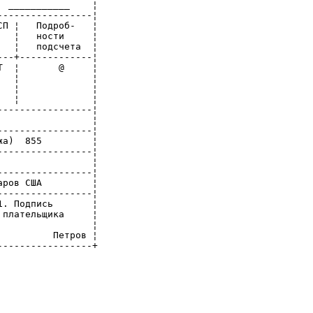
 ___________    ¦

----------------¦

П ¦   Подроб-   ¦

  ¦   ности     ¦

  ¦   подсчета  ¦

--+-------------¦

  ¦       @     ¦

  ¦             ¦

  ¦             ¦

  ¦             ¦

----------------¦

                ¦

----------------¦

а)  855         ¦

----------------¦

                ¦

----------------¦

ров США         ¦

----------------¦

. Подпись       ¦

плательщика     ¦

                ¦

         Петров ¦

----------------+
