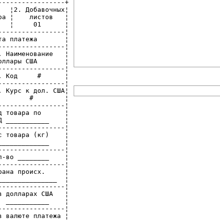
----------------+

  ¦2. Добавочных¦

а ¦    листов   ¦

  ¦     01      ¦

----------------¦

а платежа       ¦

----------------¦

 Наименование   ¦

ллары США       ¦

----------------¦

 Код     #      ¦

----------------¦

 Курс к дол. США¦

       #        ¦

----------------¦

 товара по      ¦

 ___________    ¦

----------------¦

 товара (кг)    ¦

____________    ¦

----------------¦

-во ________    ¦

----------------¦

ана происх.     ¦

______________  ¦

----------------¦

 долларах США   ¦

 ___________    ¦

----------------¦

 валюте платежа ¦
