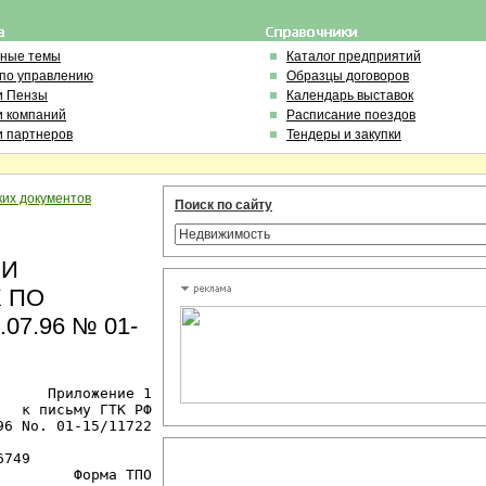
ьные темы
Каталог предприятий
 по управлению
Образцы договоров
и Пензы
Календарь выставок
и компаний
Расписание поездов
и партнеров
Тендеры и закупки
ких документов
Поиск по сайту
ИИ
 ПО
07.96 № 01-
     Приложение 1

  к письму ГТК РФ

6 Nо. 01-15/11722

749

        Форма ТПО
