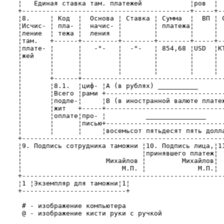
    ¦   Единая ставка там. платежей            ¦ров  ¦  
    +------------------------------------------+-----+--
    ¦8.     ¦ Код  ¦  Основа ¦ Ставка ¦ Сумма  ¦  ВП ¦ С
    ¦Исчис- ¦ пла- ¦  начис- ¦        ¦ платежа¦     ¦  
    ¦ление  ¦ тежа ¦  ления  ¦        ¦        ¦     ¦  
    ¦там.   +------+---------+--------+--------+-----+--
    ¦плате- ¦      ¦   -"-   ¦  -"-   ¦ 854,68 ¦USD  ¦КТ
    ¦жей    ¦      ¦         ¦        ¦        ¦     ¦  
    ¦       ¦      ¦         ¦        ¦        ¦     ¦  
    ¦       ¦      ¦         ¦        ¦        ¦     ¦  
    ¦       +------+------------------------------------
    ¦       ¦8.1.  ¦циф- ¦А (в рублях) __________       
    ¦       ¦Всего ¦рами +------------------------------
    ¦       ¦подле-¦     ¦В (в иностранной валюте платеж
    ¦       ¦жит   +-----+------------------------------
    ¦       ¦оплате¦про- ¦          _______________     
    ¦       ¦      ¦писью+------------------------------
    ¦       ¦      ¦     ¦восемьсот пятьдесят пять долла
    +---------------------------------------------------
    ¦9. Подпись сотрудника таможни ¦10. Подпись лица,¦11
    ¦                              ¦принявшего платеж¦  
    ¦                     Михайлов ¦         Михайлов¦  
    ¦                         М.П. ¦             М.П.¦  
    +---------------------------------------------------
    ¦1 ¦Экземпляр для таможни¦1¦

    +--------------------------+

     # - изображение компьютера

     @ - изображение кисти руки с ручкой
