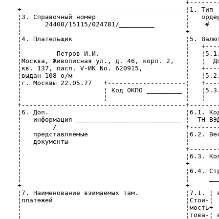
                                               +--------
    +------------------------------------------¦1. Тип  
    ¦3. Справочный номер                       ¦   ордер
    ¦      24400/15115/024781/_________        ¦    #   
    ¦                                          +--------
    ¦4. Плательщик                             ¦5. Валют
    ¦                                          ¦   +----
    ¦         Петров И.И.                      ¦   ¦5.1.
    ¦Москва, Живописная ул., д. 46, корп. 2,   ¦   ¦  До
    ¦кв. 137, пасп. V-ИК Nо. 620915,           ¦   +----
    ¦выдан 108 о/м                             ¦   ¦5.2.
    ¦г. Москвы 22.05.77   +--------------------¦   +----
    ¦                     ¦ Код ОКПО _________ ¦   ¦5.3.
    ¦                     ¦                    ¦   ¦    
    +------------------------------------------+--------
    ¦6. Доп.                                   ¦6.1. Код
    ¦   информация ___________________________ ¦  ТН ВЭД
    ¦        /                                 +--------
    ¦   представляемые                         ¦6.2. Вес
    ¦   документы                              ¦       _
    ¦                                          +--------
    ¦                                          ¦6.3. Кол
    ¦                                          +--------
    ¦                                          ¦6.4. Стр
    ¦                                          ¦     ___
    +------------------------------------------+--------
    ¦7. Наименование взимаемых там.            ¦7.1. ¦ в
    ¦платежей                                  ¦Стои-¦  
    ¦                                          ¦мость+--
    ¦                                          ¦това-¦ в