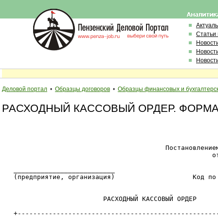
Актуал
Статьи
Новост
Новост
Новост
Деловой портал
•
Образцы договоров
•
Образцы финансовых и бухгалтерс
РАСХОДНЫЙ КАССОВЫЙ ОРДЕР. ФОРМА
                                                        
                                                        
                                          Постановлением
                                                      от
   __________________________                           
   (предприятие, организация)                    Код по 
                                                        
                          РАСХОДНЫЙ КАССОВЫЙ ОРДЕР

   +----------------------------------------------------