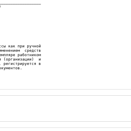
_________________



сы как при ручной

менением  средств

мпляре работником

 (организации)  и

 регистрируется в

кументов.
