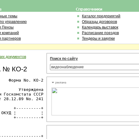
ьные темы
Каталог предприятий
 по управлению
Образцы договоров
и Пензы
Календарь выставок
и компаний
Расписание поездов
и партнеров
Тендеры и закупки
ких документов
Поиск по сайту
 № КО-2
   Форма Nо. КО-2

       Утверждена

 Госкомстата СССР

 28.12.89 Nо. 241

     +----------+

ОКУД ¦          ¦

     +----------+

----------------+
