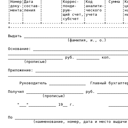
   ¦Номер¦Дата   ¦        ¦Коррес-  ¦Код     ¦ Сумма ¦Ко
   ¦доку-¦состав-¦        ¦понди-   ¦аналити-¦       ¦це
   ¦мента¦ления  ¦        ¦рую-     ¦ческого ¦       ¦на
   ¦     ¦       ¦        ¦щий счет,¦учета   ¦       ¦ни
   ¦     ¦       ¦        ¦субсчет  ¦        ¦       ¦  
   +-----+-------+--------+---------+--------+-------+--
   +----------------------------------------------------
   Выдать ______________________________________________
                             (фамилия, и., о.)

   Основание: __________________________________________
   _____________________________________________________
   ________________________ руб. __________ коп.

          (прописью)

   Приложение: _________________________________________
   _____________________________________________________
        Руководитель ________________  Главный бухгалтер
   Получил _________________________ руб. ______________
                  (прописью)

       "___"____________ 19__ г.               _________
                                                        
   По __________________________________________________
              (наименование, номер, дата и место выдачи 