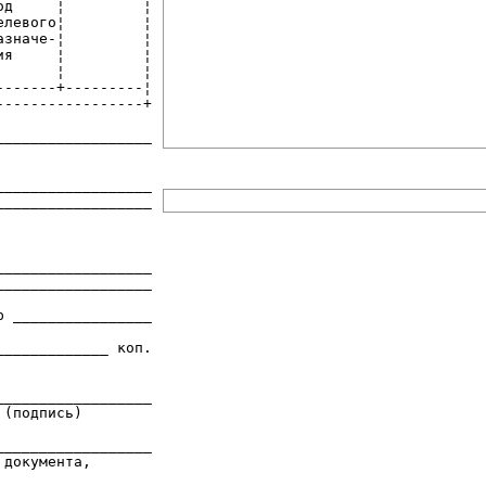
д     ¦         ¦

левого¦         ¦

значе-¦         ¦

я     ¦         ¦

      ¦         ¦

------+---------¦

----------------+

_________________

_________________

_________________

_________________

_________________

 ________________

____________ коп.

_________________

(подпись)

_________________

документа,
