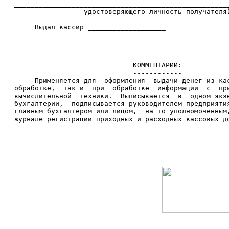
   _____________________________________________________
                    удостоверяющего личность получателя)
        Выдал кассир ___________________

                                КОММЕНТАРИИ:

                                ------------

        Применяется для  оформления  выдачи денег из кас
   обработке,  так и  при  обработке  информации  с  при
   вычислительной  техники.  Выписывается  в  одном экзе
   бухгалтерии,  подписывается руководителем предприятия
   главным бухгалтером или лицом,  на то уполномоченным,
   журнале регистрации приходных и расходных кассовых до