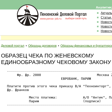
Актуал
Статьи
Новост
Новост
Новост
Деловой портал
•
Образцы договоров
•
Образцы финансовых и бухгалтерс
ОБРАЗЕЦ ЧЕКА ПО ЖЕНЕВСКОМУ
ЕДИНООБРАЗНОМУ ЧЕКОВОМУ ЗАКОНУ
   -----------------------------------------------------
        Фр. фр. 2000                            Москва 2
                              ЕВРОБАНК, ПАРИЖ

   Платите против этого чека приказу В/А "Техноинторг", 
   фр. франков

              Место платежа:             А/О "Антик", Па
              Париж                      (подписи)

   -----------------------------------------------------