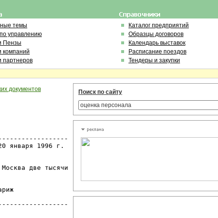
ьные темы
Каталог предприятий
 по управлению
Образцы договоров
и Пензы
Календарь выставок
и компаний
Расписание поездов
и партнеров
Тендеры и закупки
ких документов
Поиск по сайту
-----------------

0 января 1996 г.

Москва две тысячи

риж

-----------------
