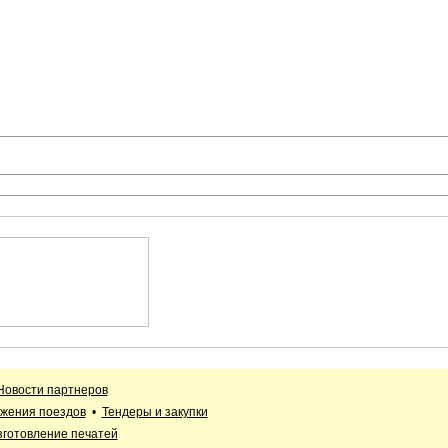
Новости партнеров
жения поездов
•
Тендеры и закупки
зготовление печатей