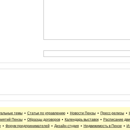
уальные темы
•
Статьи по управлению
•
Новости Пензы
•
Пресс-релизы
•
риятий Пензы
•
Образцы договоров
•
Календарь выставок
•
Расписание дви
е
•
Форум предпринимателей
•
Дизайн-студия
•
Недвижимость в Пензе
•
И