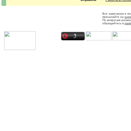
Все замечания и п
присылайте на
supp
По вопросам разме
обращайтесь в
mark