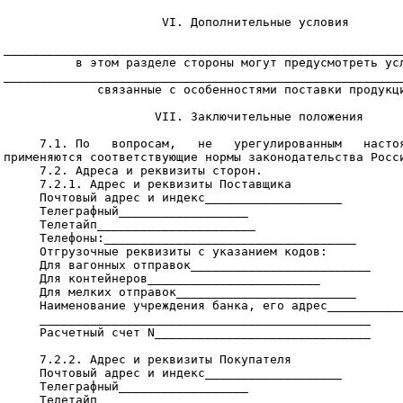
                      VI. Дополнительные условия

________________________________________________________
          в этом разделе стороны могут предусмотреть усл
________________________________________________________
             связанные с особенностями поставки продукци
                     VII. Заключительные положения

     7.1. По   вопросам,   не   урегулированным   настоя
применяются соответствующие нормы законодательства Росси
     7.2. Адреса и реквизиты сторон.

     7.2.1. Адрес и реквизиты Поставщика

     Почтовый адрес и индекс___________________

     Телеграфный__________________

     Телетайп______________________

     Телефоны:___________________________________

     Отгрузочные реквизиты с указанием кодов:

     Для вагонных отправок_________________________

     Для контейнеров________________________

     Для мелких отправок_________________________

     Наименование учреждения банка, его адрес___________
     ______________________________________________

     Расчетный счет N______________________________

     7.2.2. Адрес и реквизиты Покупателя

     Почтовый адрес и индекс___________________

     Телеграфный__________________

     Телетайп______________________
