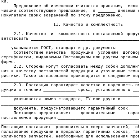
ки.

     Предложение об изменении считается принятым,  если 
чивший соответствующее предложение,  в _______ дневный с
Покупателю своих возражений по этому предложению.

                     II. Качество и комплектность

     2.1. Качество  и  комплектность поставляемой продук
ветствовать ____________________________________________
________________________________________________________
    указывается ГОСТ, стандарт и др. документы

     Соответствие качества  продукции  условиям  договор
сертификатом, выдаваемым Поставщиком или другим органом 
форме.

     2.2. Стороны могут согласовать между собой дополнит
ния к качеству поставляемой продукции и уточненные техни
ристики. Такое согласование производится в следующем пор
________________________________________________________
     2.3. Поставщик гарантирует качество и надежность по
дукции в течение _____________ срока, установленного ___
________________________________________________________
     указывается номер стандарта, ТУ или другого

________________________________________________________
     документа, предусматривающего гарантийный срок.

     Поставщик предоставляет    дополнительные     гаран
поставляемой продукции:_________________________________
________________________________________________________
Поставщик поставляет  дополнительно сверх запчастей,  об
пользование продукции в пределах гарантийных сроков, так
количество запчастей, необходимых для использования прод