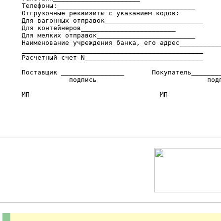
     Телефоны:___________________________________

     Отгрузочные реквизиты с указанием кодов:

     Для вагонных отправок_________________________

     Для контейнеров________________________

     Для мелких отправок_________________________

     Наименование учреждения банка, его адрес___________
     ______________________________________________

     Расчетный счет N______________________________

     Поставщик ________________       Покупатель________
                 подпись                            подп
     МП                                 МП
