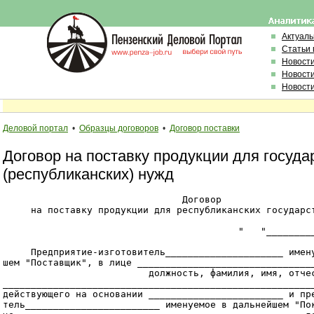
Актуал
Статьи 
Новост
Новост
Новост
Деловой портал
•
Образцы договоров
•
Договор поставки
Договор на поставку продукции для госуд
(республиканских) нужд
                                Договор

     на поставку продукции для республиканских государст
                                          "   "_________
     Предприятие-изготовитель_____________________ имену
шем "Поставщик", в лице ________________________________
                          должность, фамилия, имя, отчес
________________________________________________________
действующего на основании ________________________ и пре
тель________________________ именуемое в дальнейшем "Пок