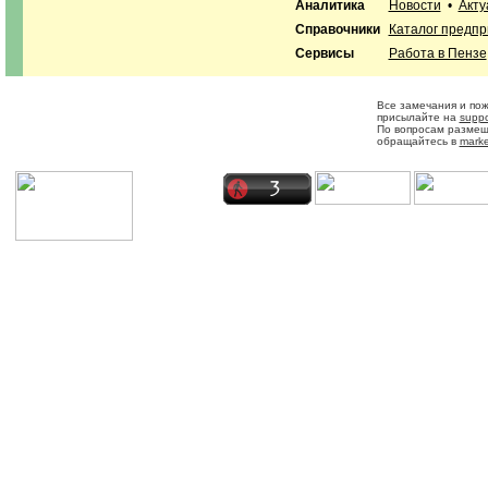
Аналитика
Новости
•
Акту
Справочники
Каталог предп
Сервисы
Работа в Пензе
Все замечания и по
присылайте на
suppo
По вопросам разме
обращайтесь в
marke