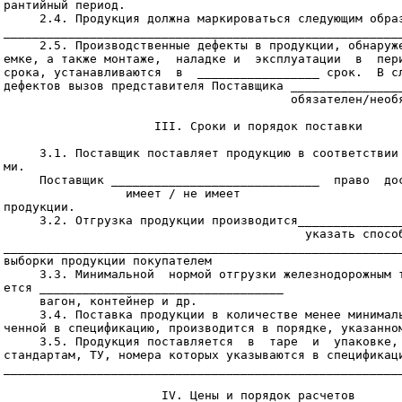
рантийный период.

     2.4. Продукция должна маркироваться следующим образ
________________________________________________________
     2.5. Производственные дефекты в продукции, обнаруже
емке, а также монтаже,  наладке и  эксплуатации  в  пери
срока, устанавливаются  в  _________________ срок.  В сл
дефектов вызов представителя Поставщика ________________
                                        обязателен/необя
                     III. Сроки и порядок поставки

     3.1. Поставщик поставляет продукцию в соответствии 
ми.

     Поставщик _____________________________  право  дос
                 имеет / не имеет

продукции.

     3.2. Отгрузка продукции производится_______________
                                          указать способ
________________________________________________________
выборки продукции покупателем

     3.3. Минимальной  нормой отгрузки железнодорожным т
ется __________________________________

     вагон, контейнер и др.

     3.4. Поставка продукции в количестве менее минималь
ченной в спецификацию, производится в порядке, указанном
     3.5. Продукция поставляется  в  таре  и  упаковке, 
стандартам, ТУ, номера которых указываются в спецификаци
________________________________________________________
                      IV. Цены и порядок расчетов
