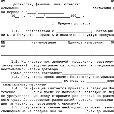
це _________________________________________________, де
      должность, фамилия, имя, отчество

основании___________________________________ заключили н
на период с "____"_____________-

     19__ г. по "____"____________199__г.

                         I. Предмет договора

     1.1. В соответствии с _________________, Поставщик 
вить, а Покупатель принять и оплатить следующую продукци
________________________________________________________
NN             Наименование      Единица измерения    Об
пп

________________________________________________________
________________________________________________________
     1.2. Количество поставляемой  продукции,  развернут
(ассортимент) предусматриваются  сторонами  в спецификац
неотъемлемой частью договора.

     Сумма договора составляет________________

     1.3. Покупатель представляет Поставщику спецификаци
______________________________ не позднее __________пери
 квартальные, месячные

     1.4. Спецификация считается принятой в редакции Пок
течение _______ дней после ее получения Поставщик не пер
не урегулированные между сторонами разногласия на рассмо
ного суда. До разрешения разногласий поставка производит
ции (в части, согласованной сторонами).

     1.5. Покупатель в случае необходимости может  вноси
спецификацию не позднее чем за __________ дней до начала