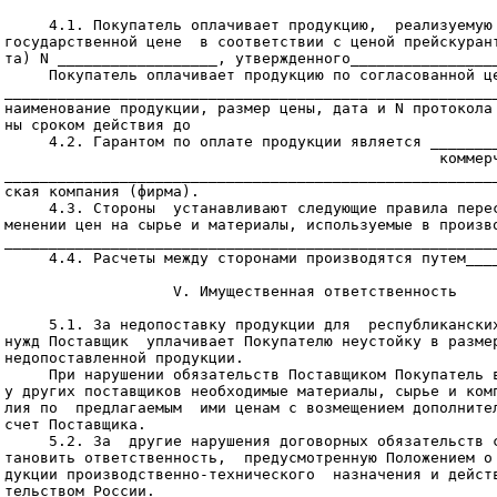
     4.1. Покупатель оплачивает продукцию,  реализуемую 
государственной цене  в соответствии с ценой прейскурант
та) N __________________, утвержденного_________________
     Покупатель оплачивает продукцию по согласованной це
________________________________________________________
наименование продукции, размер цены, дата и N протокола 
ны сроком действия до

     4.2. Гарантом по оплате продукции является ________
                                                 коммерч
________________________________________________________
ская компания (фирма).

     4.3. Стороны  устанавливают следующие правила перес
менении цен на сырье и материалы, используемые в произво
________________________________________________________
     4.4. Расчеты между сторонами производятся путем____
                   V. Имущественная ответственность

     5.1. За недопоставку продукции для  республиканских
нужд Поставщик  уплачивает Покупателю неустойку в размер
недопоставленной продукции.

     При нарушении обязательств Поставщиком Покупатель в
у других поставщиков необходимые материалы, сырье и комп
лия по  предлагаемым  ими ценам с возмещением дополнител
счет Поставщика.

     5.2. За  другие нарушения договорных обязательств с
тановить ответственность,  предусмотренную Положением о 
дукции производственно-технического  назначения и действ
тельством России.
