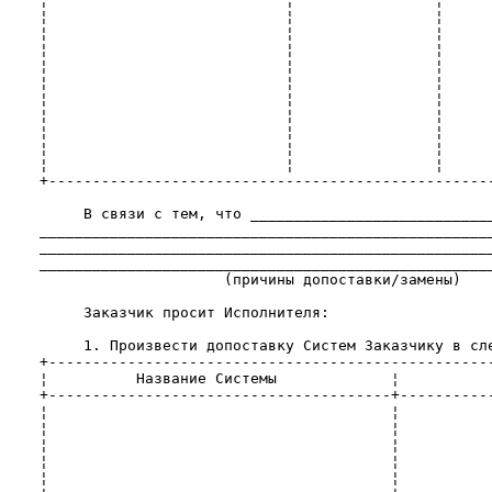
    ¦                           ¦                ¦      
    ¦                           ¦                ¦      
    ¦                           ¦                ¦      
    ¦                           ¦                ¦      
    ¦                           ¦                ¦      
    ¦                           ¦                ¦      
    ¦                           ¦                ¦      
    ¦                           ¦                ¦      
    ¦                           ¦                ¦      
    ¦                           ¦                ¦      
    +---------------------------------------------------
         В связи с тем, что ____________________________
    ____________________________________________________
    ____________________________________________________
    ____________________________________________________
                         (причины допоставки/замены)

         Заказчик просит Исполнителя:

         1. Произвести допоставку Систем Заказчику в сле
    +---------------------------------------------------
    ¦          Название Системы             ¦           
    +---------------------------------------+-----------
    ¦                                       ¦           
    ¦                                       ¦           
    ¦                                       ¦           
    ¦                                       ¦           
    ¦                                       ¦           