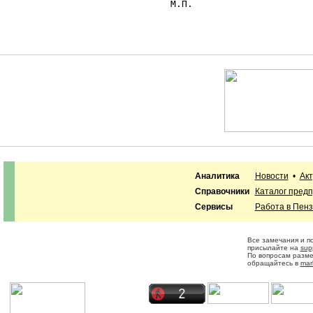
                              М.П.

Аналитика
Новости
•
Ак
Справочники
Каталог пред
Сервисы
Работа в Пен
Все замечания и п
присылайте на
sup
По вопросам разм
обращайтесь в
mar