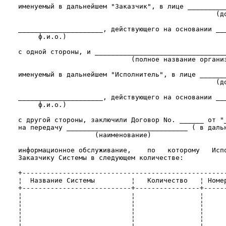
    именуемый в дальнейшем "Заказчик", в лице __________
                                                     (до
    _____________________, действующего на основании ___
         ф.и.о.)

    с одной стороны, и _________________________________
                                (полное название организ
    именуемый в дальнейшем "Исполнитель", в лице _______
                                                     (до
    _____________________, действующего на основании ___
         ф.и.о.)

    с другой стороны, заключили Договор Nо. ______ от "_
    на передачу ______________________________ ( в дальн
                       (наименование)

    информационное обслуживание,    по   которому   Испо
    Заказчику Системы в следующем количестве:

    +---------------------------------------------------
    ¦  Название Системы         ¦   Количество   ¦ Номер
    +---------------------------+----------------+------
    ¦                           ¦                ¦      
    ¦                           ¦                ¦      
    ¦                           ¦                ¦      
    ¦                           ¦                ¦      
    ¦                           ¦                ¦      