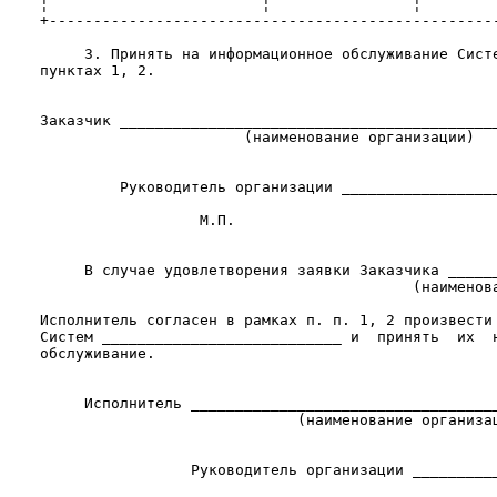
    ¦                        ¦                ¦         
    +---------------------------------------------------
         3. Принять на информационное обслуживание Систе
    пунктах 1, 2.

    Заказчик ___________________________________________
                           (наименование организации)

             Руководитель организации __________________
                      М.П.

         В случае удовлетворения заявки Заказчика ______
                                              (наименова
    Исполнитель согласен в рамках п. п. 1, 2 произвести 
    Систем ___________________________ и  принять  их  н
    обслуживание.

         Исполнитель ___________________________________
                                 (наименование организац
                     Руководитель организации __________