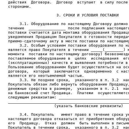
   действия  Договора.  Договор  вступает  в силу после 
   сторонами.

                        3. СРОКИ И УСЛОВИЯ ПОСТАВКИ

        3.1. Оборудование по настоящему Договору должно 
   течение  ________________ после подписания настоящего
   поставки считается дата монтажа оборудования Продавцо
   уведомления Продавцом Покупателя о готовности передач
   приемо-сдаточному акту в месте поставки по настоящему
        3.2. Особым условием поставки оборудования по на
   является право Покупателя в течении _____(________) м
   момента  поставки по настоящему договору) безвозмездн
   поставляемое оборудование в  целях  исследования  его
   (эксплуатационных) качеств и выявления потребности в 
   Пользование оборудованием будет осуществляться на осн
   договора,  который  заключается  одновременно  с наст
   является его неотъемлемой частью.

        3.3. Не позднее срока,  указанного в п. 3.2  нас
   Покупатель обязан либо вернуть оборудование Продавцу,
   денежные средства в размере,  указанном в п. 2.1  нас
   на банковский счет Продавца.  Платежи  осуществляются
   следующим реквизитам: _______________________________
   _____________________________________________________
                       (указать банковские реквизиты)

        3.4. Покупатель   имеет право в течение срока ук
   настоящего договора отказаться от приобретения оборуд
   его  Продавцу.  Отказ  должен  быть выполнен в письме
   Покупатель в течении срока,  указанного в п. 3.2  нас