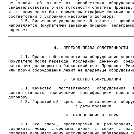
   не  заявит  об  отказе  от  приобретения  оборудовани
   свидетельствовать о его готовности оплатить Продавцу 
   и  к  нему могут быть применены штрафные санкции за п
   соответствии с условиями настоящего договора.

        3.5. Письменное уведомление об отказе от приобре
   направляется Покупателем заказным письмом (телеграммо
   адресам: ____________________________________________
   _____________________________________________________
   _____________________________________________________
                      4.  ПЕРЕХОД ПРАВА СОБСТВЕННОСТИ

        4.1. Право  собственности на оборудование перехо
   Покупателю после перевода  последним  денежных  средс
   настоящим договором на банковский счет Продавца. Риск
   или порчи оборудования лежит на владельце оборудовани
                          5. КАЧЕСТВО ОБОРУДОВАНИЯ

        5.1. Качество   поставляемого   оборудования   д
   соответствовать  техническим  спецификациям  прилагае
   договору.

        5.2. Гарантийный  срок  на  поставляемое  оборуд
   ___________________________ с даты поставки.

                           6. РАЗНОГЛАСИЯ И СПОРЫ

        6.1. Все  споры,  противоречия  и  разногласия, 
   возникать  между  сторонами  и/или  в  связи  с  наст
   подлежат окончательному урегулированию арбитражным су