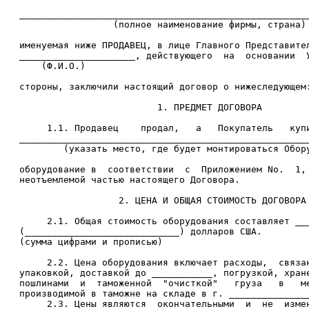
   _____________________________________________________
                    (полное наименование фирмы, страна)

   именуемая ниже ПРОДАВЕЦ, в лице Главного Представител
   _____________________, действующего  на  основании  У
       (Ф.И.О.)

   стороны, заключили настоящий договор о нижеследующем:
                            1. ПРЕДМЕТ ДОГОВОРА

        1.1. Продавец    продал,   а   Покупатель   купи
   _____________________________________________________
           (указать место, где будет монтироваться Обору
   оборудование в  соответствии  с  Приложением No.  1, 
   неотъемлемой частью настоящего Договора.

                     2. ЦЕНА И ОБЩАЯ СТОИМОСТЬ ДОГОВОРА

        2.1. Общая стоимость оборудования составляет ___
   (____________________________) долларов США.

   (сумма цифрами и прописью)

        2.2. Цена оборудования включает расходы,  связан
   упаковкой, доставкой до ___________, погрузкой, хране
   пошлинами  и  таможенной  "очисткой"   груза   в   ме
   производимой в таможне на складе в г. _______________
        2.3. Цены являются  окончательными  и  не  измен