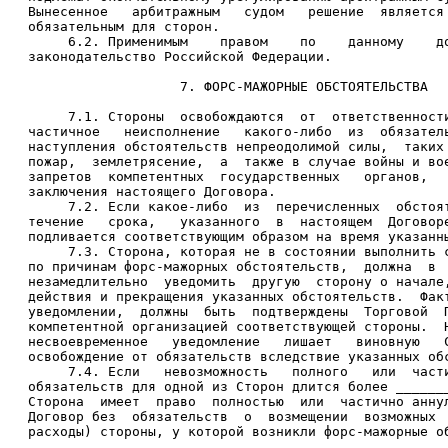
   Вынесенное   арбитражным   судом   решение  является 
   обязательным для сторон.

        6.2. Применимым    правом    по    данному    до
   законодательство Российской Федерации.

                      7. ФОРС-МАЖОРНЫЕ ОБСТОЯТЕЛЬСТВА

        7.1. Стороны  освобождаются  от  ответственности
   частичное   неисполнение   какого-либо  из  обязатель
   наступления обстоятельств непреодолимой силы,  таких 
   пожар,  землетрясение,  а  также в случае войны и вое
   запретов  компетентных  государственных   органов,   
   заключения настоящего Договора.

        7.2. Если какое-либо  из  перечисленных  обстоят
   течение   срока,   указанного  в  настоящем  Договоре
   подливается соответствующим образом на время указанны
        7.3. Сторона, которая не в состоянии выполнить с
   по причинам форс-мажорных обстоятельств,  должна  в  
   незамедлительно  уведомить  другую  сторону о начале,
   действия и прекращения указанных обстоятельств.  Факт
   уведомлении,  должны  быть  подтверждены  Торговой  П
   компетентной организацией соответствующей стороны.  Н
   несвоевременное   уведомление   лишает   виновную   С
   освобождение от обязательств вследствие указанных обс
        7.4. Если   невозможность   полного   или  части
   обязательств для одной из Сторон длится более _______
   Сторона  имеет  право  полностью  или  частично аннул
   Договор без  обязательств  о  возмещении  возможных  
   расходы) стороны, у которой возникли форс-мажорные об