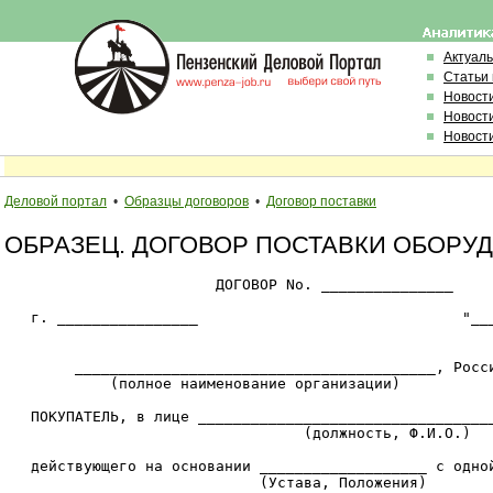
Актуал
Статьи
Новост
Новост
Новост
Деловой портал
•
Образцы договоров
•
Договор поставки
ОБРАЗЕЦ. ДОГОВОР ПОСТАВКИ ОБОРУ
                        ДОГОВОР No. _______________

   г. ________________                              "___
        _________________________________________, Росси
            (полное наименование организации)

   ПОКУПАТЕЛЬ, в лице __________________________________
                                  (должность, Ф.И.О.)

   действующего на основании ___________________ с одной
                             (Устава, Положения)
