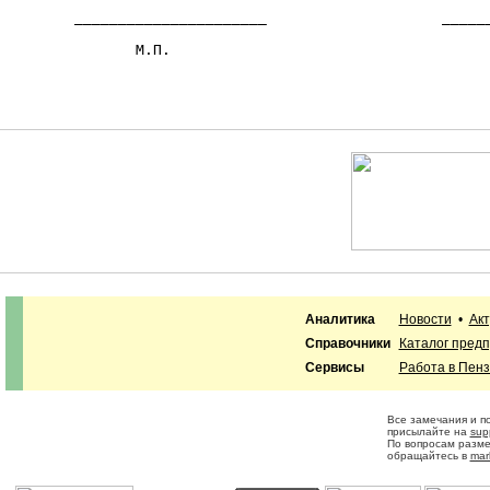
        ______________________                    ______
               М.П.                                     
Аналитика
Новости
•
Ак
Справочники
Каталог пред
Сервисы
Работа в Пен
Все замечания и п
присылайте на
sup
По вопросам разм
обращайтесь в
mar