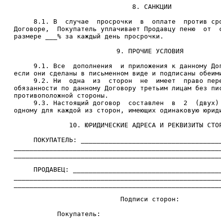
                                 8. САНКЦИИ

        8.1. В  случае  просрочки  в  оплате  против сро
   Договоре,  Покупатель уплачивает Продавцу пеню  от  с
   размере ___% за каждый день просрочки.

                             9. ПРОЧИЕ УСЛОВИЯ

        9.1. Все  дополнения  и приложения к данному Дог
   если они сделаны в письменном виде и подписаны обеими
        9.2. Ни  одна  из  сторон  не  имеет  право пере
   обязанности по данному Договору третьим лицам без пис
   противоположной стороны.

        9.3. Настоящий договор  составлен  в  2  (двух) 
   одному для каждой из сторон, имеющих одинаковую юриди
                 10. ЮРИДИЧЕСКИЕ АДРЕСА И РЕКВИЗИТЫ СТОР
        ПОКУПАТЕЛЬ: ____________________________________
   _____________________________________________________
   _____________________________________________________
        ПРОДАВЕЦ: ______________________________________
   _____________________________________________________
   _____________________________________________________
                              Подписи сторон:

              Покупатель:                               